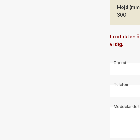
Höjd (mm
300
Produkten är
vi dig.
E-post
Telefon
Meddelande til