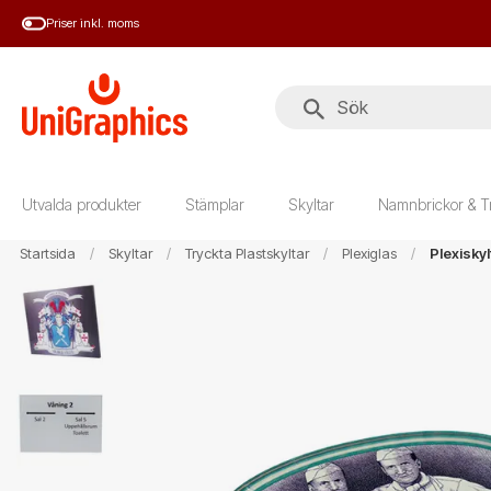
Hoppa
Priser inkl. moms
till
huvudinnehål
Utvalda produkter
Stämplar
Skyltar
Namnbrickor & T
Startsida
Skyltar
Tryckta Plastskyltar
Plexiglas
Plexisky