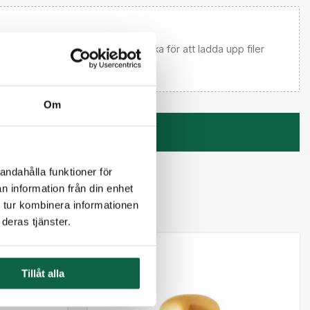
 email först) Dra och släpp eller klicka för att ladda upp filer
Om
Kontakta mig
andahålla funktioner för
n information från din enhet
 tur kombinera informationen
deras tjänster.
Tillåt alla