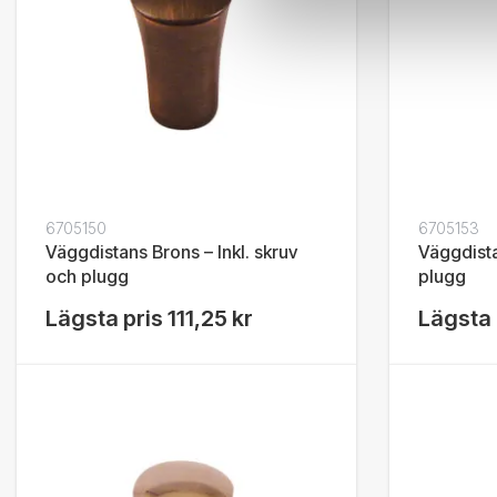
6705150
6705153
Väggdistans Brons – Inkl. skruv
Väggdista
och plugg
plugg
Lägsta pris
111,25 kr
Lägsta 