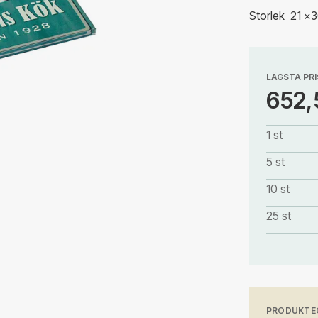
Storlek 21 x
LÄGSTA PRI
652,
1 st
5 st
10 st
25 st
PRODUKTE