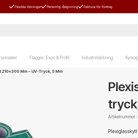
Flexibla lösningar
Personlig rådgivning
Faktura för företag
rycksaker
Flaggor, Expo & Profil
Industrimärkning
Kyrkog
lt 210x300 Mm – UV-Tryck, 5 Mm
Plex
tryc
Artikelnummer:
Plexiglasskyl