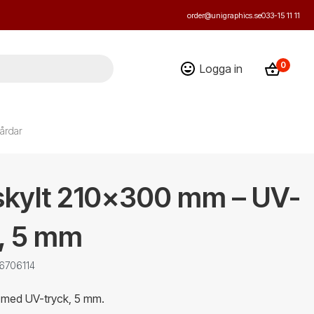
order@unigraphics.se
033-15 11 11
0
Logga in
årdar
iskylt 210x300 mm – UV-
k, 5 mm
 6706114
t med UV-tryck, 5 mm.