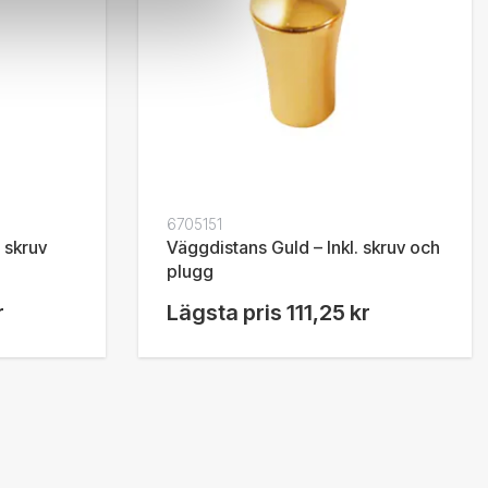
6705151
. skruv
Väggdistans Guld – Inkl. skruv och
plugg
r
Lägsta pris
111,25 kr