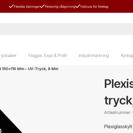
Flexibla lösningar
Personlig rådgivning
Faktura för företag
rycksaker
Flaggor, Expo & Profil
Industrimärkning
Kyrkog
lt 150x110 Mm – UV-Tryck, 8 Mm
Plexi
tryc
Artikelnummer:
Plexiglasskyl