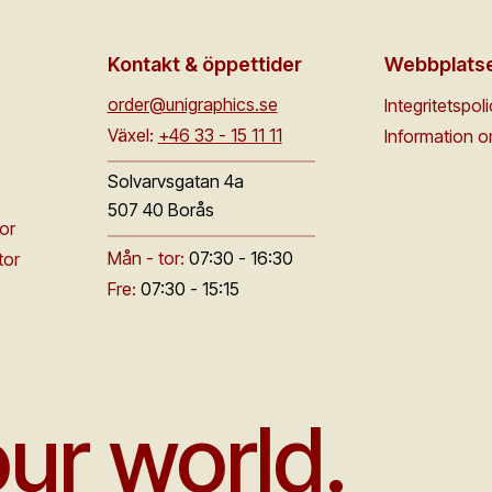
Kontakt & öppettider
Webbplats
order@unigraphics.se
Integritetspol
Växel:
+46 33 - 15 11 11
Information 
Solvarvsgatan 4a
507 40 Borås
or
Mån - tor:
07:30 - 16:30
tor
Fre:
07:30 - 15:15
ur world.