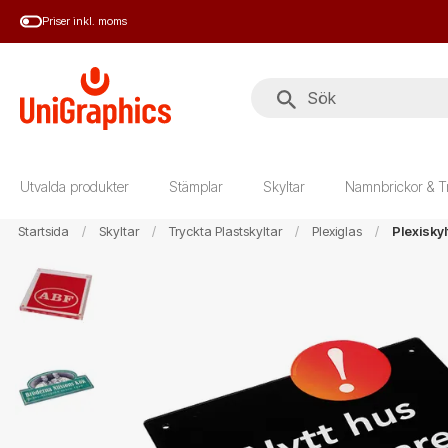
Hoppa
Priser inkl. moms
till
huvudinnehål
Utvalda produkter
Stämplar
Skyltar
Namnbrickor & T
Startsida
Skyltar
Tryckta Plastskyltar
Plexiglas
Plexisky