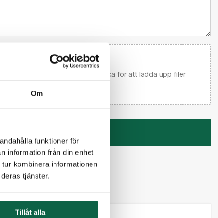
 email först) Dra och släpp eller klicka för att ladda upp filer
Om
Kontakta mig
andahålla funktioner för
n information från din enhet
 tur kombinera informationen
deras tjänster.
Tillåt alla