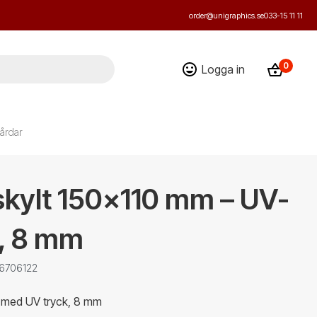
order@unigraphics.se
033-15 11 11
0
Logga in
årdar
skylt 150x110 mm – UV-
k, 8 mm
 6706122
t med UV tryck, 8 mm