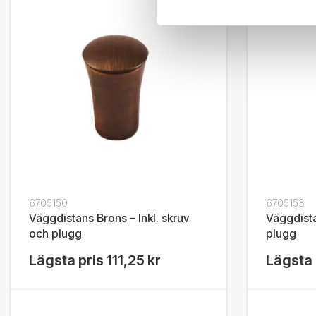
6705150
6705153
Väggdistans Brons – Inkl. skruv
Väggdista
och plugg
plugg
Lägsta pris
111,25 kr
Lägsta 