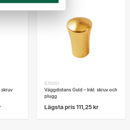
6705151
. skruv
Väggdistans Guld – Inkl. skruv och
plugg
r
Lägsta pris
111,25 kr