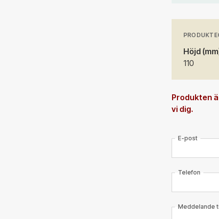
PRODUKTE
Höjd (mm
110
Produkten är
vi dig.
E-post
Telefon
Meddelande til