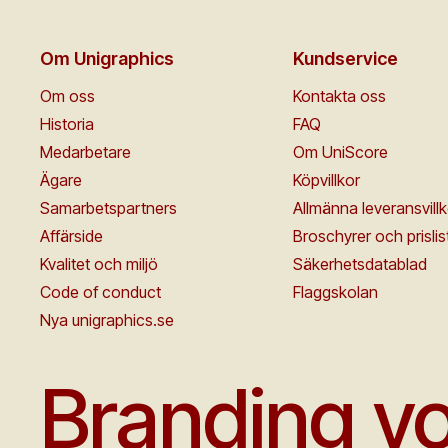
Om Unigraphics
Kundservice
Om oss
Kontakta oss
Historia
FAQ
Medarbetare
Om UniScore
Ägare
Köpvillkor
Samarbetspartners
Allmänna leveransvillk
Affärside
Broschyrer och prislis
Kvalitet och miljö
Säkerhetsdatablad
Code of conduct
Flaggskolan
Nya unigraphics.se
Branding yo