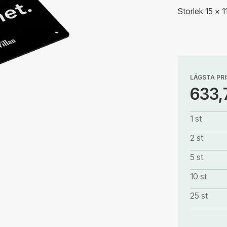
Storlek 15 x 
LÄGSTA PRI
633,
1 st
2 st
5 st
10 st
25 st