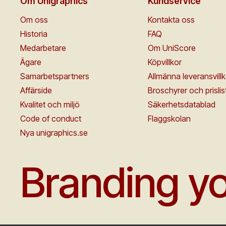
Om Unigraphics
Kundservice
Om oss
Kontakta oss
Historia
FAQ
Medarbetare
Om UniScore
Ägare
Köpvillkor
Samarbetspartners
Allmänna leveransvillk
Affärside
Broschyrer och prislis
Kvalitet och miljö
Säkerhetsdatablad
Code of conduct
Flaggskolan
Nya unigraphics.se
Branding yo