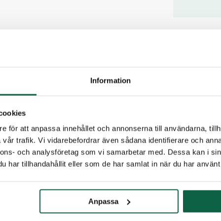
PRODUKTE
Höjd (mm
210
Information
Produkten är
cookies
vi dig.
e för att anpassa innehållet och annonserna till användarna, tillh
vår trafik. Vi vidarebefordrar även sådana identifierare och anna
nnons- och analysföretag som vi samarbetar med. Dessa kan i sin
E-post
har tillhandahållit eller som de har samlat in när du har använt 
Telefon
Anpassa