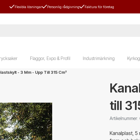
Flexibla lösningar
Personlig rådgivning
Faktura för företag
rycksaker
Flaggor, Expo & Profil
Industrimärkning
Kyrkog
lastskylt - 3 Mm - Upp Till 315 Cm²
Kanal
till 3
Artikelnummer
Kanalplast, 5