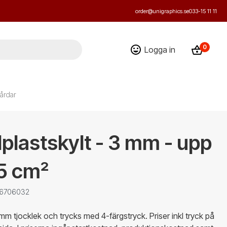
order@unigraphics.se
033-15 11 11
0
Logga in
årdar
plastskylt - 3 mm - upp
15 cm²
: 6706032
 mm tjocklek och trycks med 4-färgstryck. Priser inkl tryck på