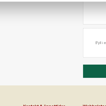
Meddelande til
(Fyll i