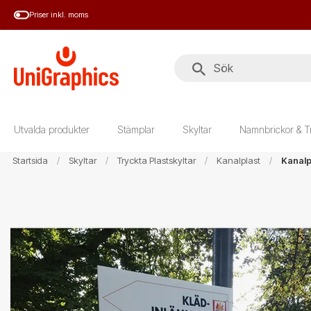
Hoppa
Priser inkl. moms
till
huvudinnehål
Utvalda produkter
Stämplar
Skyltar
Namnbrickor & T
Startsida
Skyltar
Tryckta Plastskyltar
Kanalplast
Kanalp