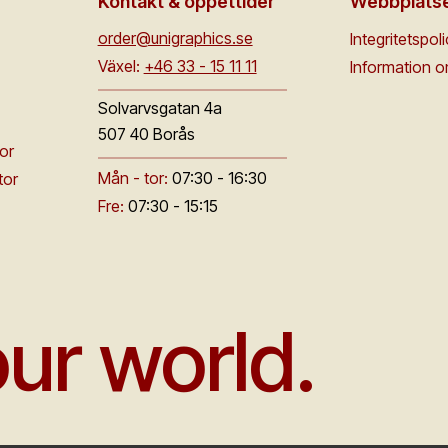
Kontakt & öppettider
Webbplats
order@unigraphics.se
Integritetspol
Växel:
+46 33 - 15 11 11
Information 
Solvarvsgatan 4a
507 40 Borås
or
Mån - tor:
07:30 - 16:30
tor
Fre:
07:30 - 15:15
ur world.