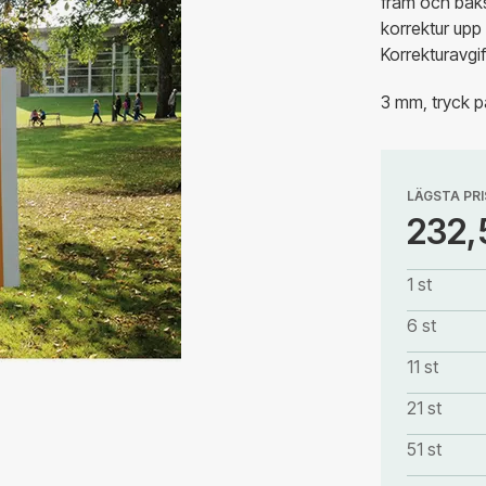
fram och baks
korrektur upp 
Korrekturavgif
3 mm, tryck p
LÄGSTA PRI
232,
1 st
6 st
11 st
21 st
51 st