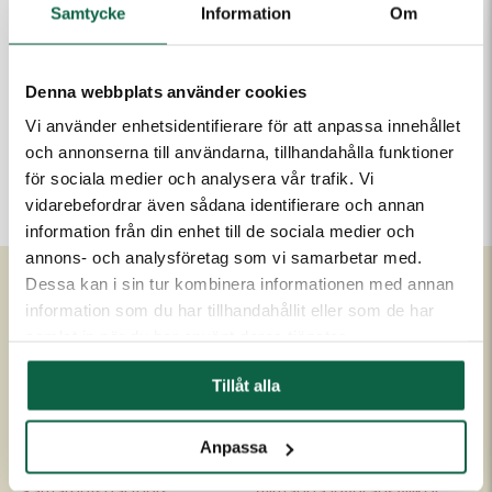
Lägg i varukorgen
Samtycke
Information
Om
Denna webbplats använder cookies
PRODUKTEGENSKAPER
Vi använder enhetsidentifierare för att anpassa innehållet
Höjd (mm)
Bredd (mm)
och annonserna till användarna, tillhandahålla funktioner
297
210
för sociala medier och analysera vår trafik. Vi
vidarebefordrar även sådana identifierare och annan
information från din enhet till de sociala medier och
annons- och analysföretag som vi samarbetar med.
Dessa kan i sin tur kombinera informationen med annan
information som du har tillhandahållit eller som de har
Om Unigraphics
Kundservice
samlat in när du har använt deras tjänster.
Om oss
Kontakta oss
Tillåt alla
Historia
FAQ
Medarbetare
Om UniScore
Anpassa
Ägare
Köpvillkor
Samarbetspartners
Allmänna leveransvillkor