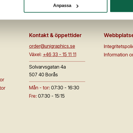
Anpassa
Kontakt & öppettider
Webbplats
order@unigraphics.se
Integritetspol
Växel:
+46 33 - 15 11 11
Information 
Solvarvsgatan 4a
507 40 Borås
or
Mån - tor:
07:30 - 16:30
tor
Fre:
07:30 - 15:15