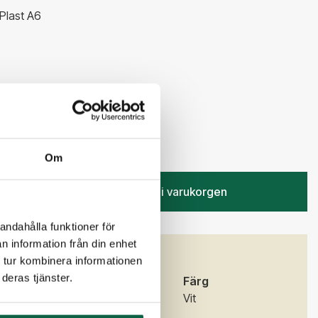
 Plast A6
kr
Om
Lägg i varukorgen
andahålla funktioner för
n information från din enhet
GENSKAPER
 tur kombinera informationen
deras tjänster.
)
Bredd (mm)
Färg
105
Vit