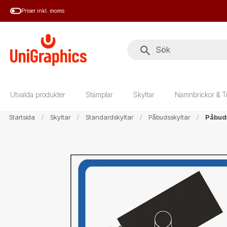
Hoppa
Priser inkl. moms
till
huvudinnehål
Utvalda produkter
Stämplar
Skyltar
Namnbrickor & T
Startsida
Skyltar
Standardskyltar
Påbudsskyltar
Påbuds