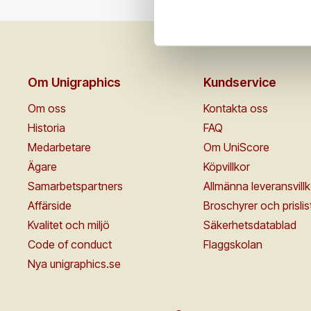
Om Unigraphics
Kundservice
Om oss
Kontakta oss
Historia
FAQ
Medarbetare
Om UniScore
Ägare
Köpvillkor
Samarbetspartners
Allmänna leveransvillk
Affärside
Broschyrer och prislis
Kvalitet och miljö
Säkerhetsdatablad
Code of conduct
Flaggskolan
Nya unigraphics.se