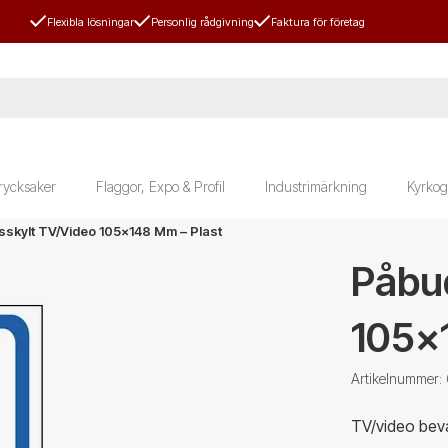
Flexibla lösningar
Personlig rådgivning
Faktura för företag
rycksaker
Flaggor, Expo & Profil
Industrimärkning
Kyrkog
skylt TV/Video 105x148 Mm – Plast
Påbu
105x
Artikelnummer:
TV/video bev