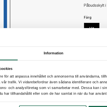
Påbudsskylt i
Färg
Vit
66,25 
Information
Antal
cookies
e för att anpassa innehållet och annonserna till användarna, tillh
vår trafik. Vi vidarebefordrar även sådana identifierare och anna
PRODUKTE
nnons- och analysföretag som vi samarbetar med. Dessa kan i sin
har tillhandahållit eller som de har samlat in när du har använt 
Höjd (mm
148