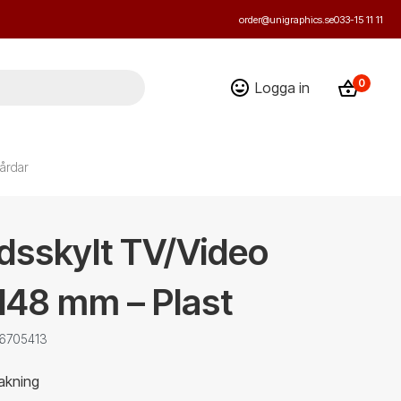
order@unigraphics.se
033-15 11 11
0
Logga in
årdar
dsskylt TV/Video
148 mm – Plast
 6705413
akning