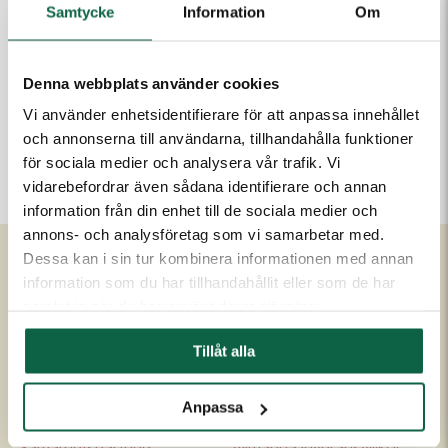
Lägg i varukorgen
Samtycke
Information
Om
Denna webbplats använder cookies
PRODUKTEGENSKAPER
Vi använder enhetsidentifierare för att anpassa innehållet
Höjd (mm)
Bredd (mm)
och annonserna till användarna, tillhandahålla funktioner
210
148
för sociala medier och analysera vår trafik. Vi
vidarebefordrar även sådana identifierare och annan
information från din enhet till de sociala medier och
annons- och analysföretag som vi samarbetar med.
Dessa kan i sin tur kombinera informationen med annan
information som du har tillhandahållit eller som de har
Om Unigraphics
Kundservice
samlat in när du har använt deras tjänster.
Om oss
Kontakta oss
Tillåt alla
Historia
FAQ
Medarbetare
Om UniScore
Anpassa
Ägare
Köpvillkor
Samarbetspartners
Allmänna leveransvillkor