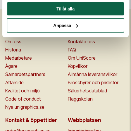
Tillåt alla
Anpassa
Om Unigraphics
Kundservice
Om oss
Kontakta oss
Historia
FAQ
Medarbetare
Om UniScore
Ägare
Köpvillkor
Samarbetspartners
Allmänna leveransvillkor
Affärside
Broschyrer och prislistor
Kvalitet och miljö
Säkerhetsdatablad
Code of conduct
Flaggskolan
Nya unigraphics.se
Kontakt & öppettider
Webbplatsen
order@unigraphics.se