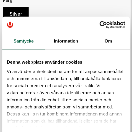
Färg
Silver
138,75 kr
Samtycke
Information
Om
Antal
Lägg i varukorgen
Denna webbplats använder cookies
Vi använder enhetsidentifierare för att anpassa innehållet
och annonserna till användarna, tillhandahålla funktioner
för sociala medier och analysera vår trafik. Vi
PRODUKTEGENSKAPER
vidarebefordrar även sådana identifierare och annan
Höjd (mm)
Bredd (mm)
information från din enhet till de sociala medier och
80
225
annons- och analysföretag som vi samarbetar med.
Färg
Dessa kan i sin tur kombinera informationen med annan
Silver
information som du har tillhandahållit eller som de har
samlat in när du har använt deras tjänster.