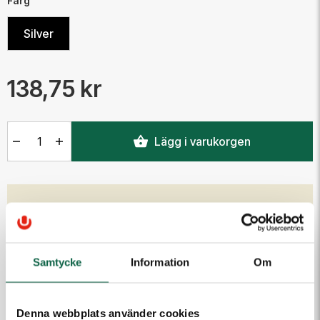
Färg
Silver
138,75 kr
Antal
Lägg i varukorgen
PRODUKTEGENSKAPER
Höjd (mm)
Bredd (mm)
80
225
Samtycke
Information
Om
Färg
Silver
Denna webbplats använder cookies