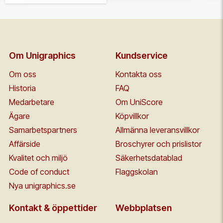
Om Unigraphics
Kundservice
Om oss
Kontakta oss
Historia
FAQ
Medarbetare
Om UniScore
Ägare
Köpvillkor
Samarbetspartners
Allmänna leveransvillkor
Affärside
Broschyrer och prislistor
Kvalitet och miljö
Säkerhetsdatablad
Code of conduct
Flaggskolan
Nya unigraphics.se
Kontakt & öppettider
Webbplatsen