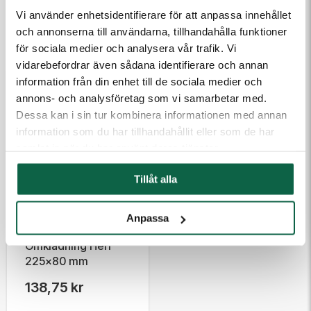
Vi använder enhetsidentifierare för att anpassa innehållet
och annonserna till användarna, tillhandahålla funktioner
POULÄRA PRODUKTER
för sociala medier och analysera vår trafik. Vi
vidarebefordrar även sådana identifierare och annan
information från din enhet till de sociala medier och
annons- och analysföretag som vi samarbetar med.
Dessa kan i sin tur kombinera informationen med annan
information som du har tillhandahållit eller som de har
samlat in när du har använt deras tjänster.
Tillåt alla
6705305
Anpassa
Informationsskylt
Omklädning Herr
225x80 mm
138,75 kr