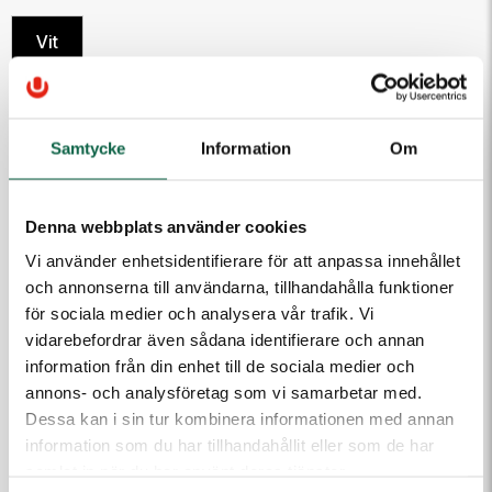
Vit
118,75 kr
Samtycke
Information
Om
Antal
Lägg i varukorgen
Denna webbplats använder cookies
Vi använder enhetsidentifierare för att anpassa innehållet
och annonserna till användarna, tillhandahålla funktioner
PRODUKTEGENSKAPER
för sociala medier och analysera vår trafik. Vi
vidarebefordrar även sådana identifierare och annan
Höjd (mm)
Bredd (mm)
information från din enhet till de sociala medier och
100
200
annons- och analysföretag som vi samarbetar med.
Färg
Dessa kan i sin tur kombinera informationen med annan
Vit
information som du har tillhandahållit eller som de har
samlat in när du har använt deras tjänster.