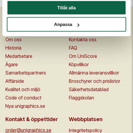
Tillåt alla
Anpassa
Om Unigraphics
Kundservice
Om oss
Kontakta oss
Historia
FAQ
Medarbetare
Om UniScore
Ägare
Köpvillkor
Samarbetspartners
Allmänna leveransvillkor
Affärside
Broschyrer och prislistor
Kvalitet och miljö
Säkerhetsdatablad
Code of conduct
Flaggskolan
Nya unigraphics.se
Kontakt & öppettider
Webbplatsen
order@unigraphics.se
Integritetspolicy