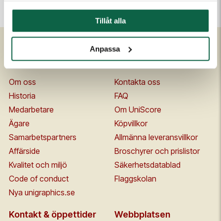
Tillåt alla
Anpassa
Om Unigraphics
Kundservice
Om oss
Kontakta oss
Historia
FAQ
Medarbetare
Om UniScore
Ägare
Köpvillkor
Samarbetspartners
Allmänna leveransvillkor
Affärside
Broschyrer och prislistor
Kvalitet och miljö
Säkerhetsdatablad
Code of conduct
Flaggskolan
Nya unigraphics.se
Kontakt & öppettider
Webbplatsen