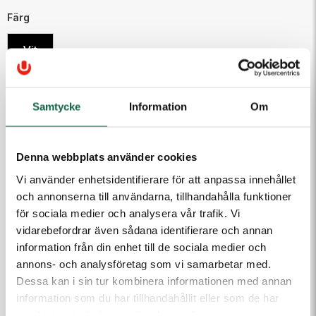
Färg
Vit
135,00 kr
Samtycke
Information
Om
Antal
Lägg i varukorgen
Denna webbplats använder cookies
Vi använder enhetsidentifierare för att anpassa innehållet
och annonserna till användarna, tillhandahålla funktioner
för sociala medier och analysera vår trafik. Vi
PRODUKTEGENSKAPER
vidarebefordrar även sådana identifierare och annan
Höjd (mm)
Bredd (mm)
information från din enhet till de sociala medier och
200
200
annons- och analysföretag som vi samarbetar med.
Dessa kan i sin tur kombinera informationen med annan
Färg
information som du har tillhandahållit eller som de har
Vit
samlat in när du har använt deras tjänster.