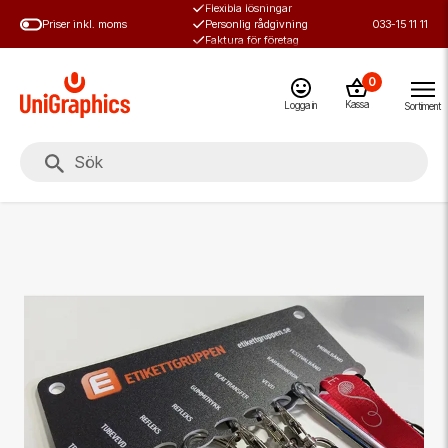
Flexibla lösningar
Hoppa
Priser inkl. moms
Personlig rådgivning
033-15 11 11
till
Faktura för företag
huvudinnehål
0
Kassa
Logga in
Sortiment