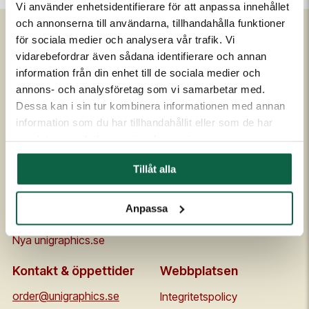
Vi använder enhetsidentifierare för att anpassa innehållet
och annonserna till användarna, tillhandahålla funktioner
för sociala medier och analysera vår trafik. Vi
vidarebefordrar även sådana identifierare och annan
Om Unigraphics
Kundservice
information från din enhet till de sociala medier och
Om oss
Kontakta oss
annons- och analysföretag som vi samarbetar med.
Historia
FAQ
Dessa kan i sin tur kombinera informationen med annan
information som du har tillhandahållit eller som de har
Medarbetare
Om UniScore
samlat in när du har använt deras tjänster.
Ägare
Köpvillkor
Samarbetspartners
Allmänna leveransvillkor
Tillåt alla
Affärside
Broschyrer och prislistor
Kvalitet och miljö
Säkerhetsdatablad
Anpassa
Code of conduct
Flaggskolan
Nya unigraphics.se
Kontakt & öppettider
Webbplatsen
order@unigraphics.se
Integritetspolicy