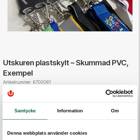
Utskuren plastskylt – Skummad PVC,
Exempel
Artikelnummer: 6700061
Utskuren plastskylt i 3 mm vit skummad PVC med UV-tryck.
Ta gärna kontakt med oss om du är intresserad av en
Samtycke
Information
Om
liknande skylt.
Denna produkt är för tillfället inte tillgänglig för köp.
Denna webbplats använder cookies