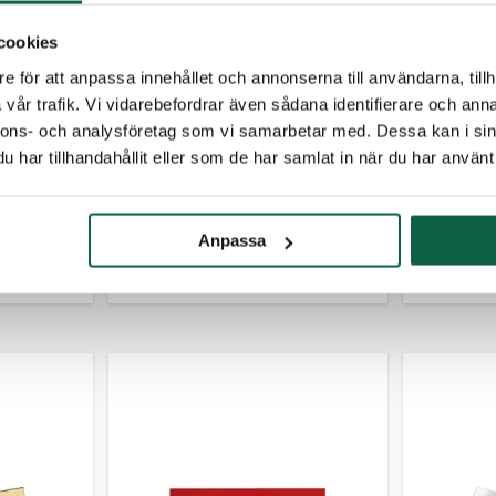
cookies
e för att anpassa innehållet och annonserna till användarna, tillh
vår trafik. Vi vidarebefordrar även sådana identifierare och anna
nnons- och analysföretag som vi samarbetar med. Dessa kan i sin
6709151
670950
har tillhandahållit eller som de har samlat in när du har använt 
t max
Graverad plastskylt max
Gravera
text,
150 cm² – Vit/Svart text,
25 cm² –
1,6 mm 2-skikt
text, 1,
Anpassa
,00 kr
Lägsta pris
215,00 kr
Lägsta