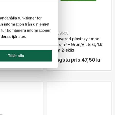
andahålla funktioner för
n information från din enhet
 tur kombinera informationen
5
6709508
deras tjänster.
d plastskylt max
Graverad plastskylt max
 Blå (Safir)/Vit
25 cm² – Grön/Vit text, 1,6
6 mm 2-skikt
mm 2-skikt
Tillåt alla
 pris
47,50 kr
Lägsta pris
47,50 kr