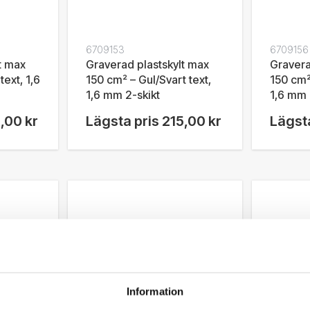
6709153
6709156
t max
Graverad plastskylt max
Gravera
text, 1,6
150 cm² – Gul/Svart text,
150 cm²
1,6 mm 2-skikt
1,6 mm 
,00 kr
Lägsta pris
215,00 kr
Lägsta
Information