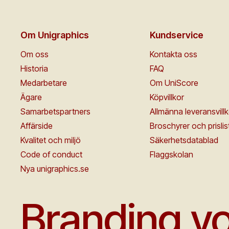
Om Unigraphics
Kundservice
Om oss
Kontakta oss
Historia
FAQ
Medarbetare
Om UniScore
Ägare
Köpvillkor
Samarbetspartners
Allmänna leveransvillk
Affärside
Broschyrer och prislis
Kvalitet och miljö
Säkerhetsdatablad
Code of conduct
Flaggskolan
Nya unigraphics.se
Branding yo