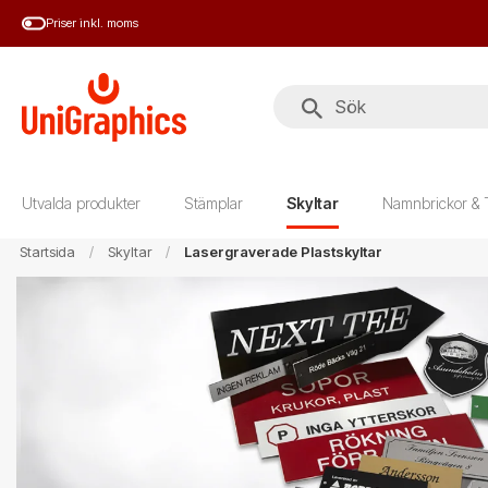
Hoppa
Priser inkl. moms
till
huvudinnehål
Utvalda produkter
Stämplar
Skyltar
Namnbrickor & 
Startsida
Skyltar
Lasergraverade Plastskyltar