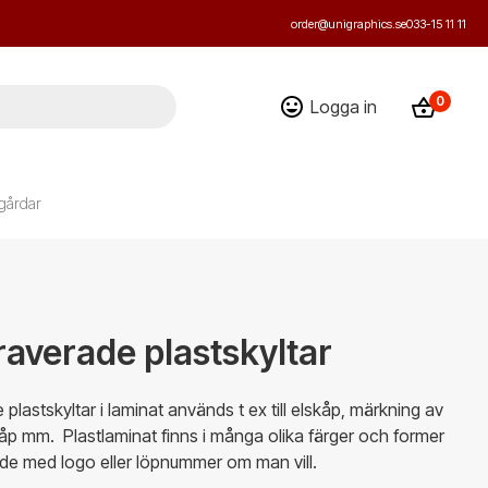
order@unigraphics.se
033-15 11 11
0
Logga in
gårdar
raverade plastskyltar
plastskyltar i laminat används t ex till elskåp, märkning av
kåp mm. Plastlaminat finns i många olika färger och former
de med logo eller löpnummer om man vill.