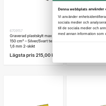
Denna webbplats använder 
Vi använder enhetsidentifierar
sociala medier och analysera 
till de sociala medier och a
6709157
6709152
med annan information som du 
Graverad plastskylt max
Graverad plastskyl
150 cm² – Silver/Svart text,
150 cm² – Svart/Vit 
1,6 mm 2-skikt
1,6 mm 2-skikt
Lägsta pris
215,00 kr
Lägsta pris
215