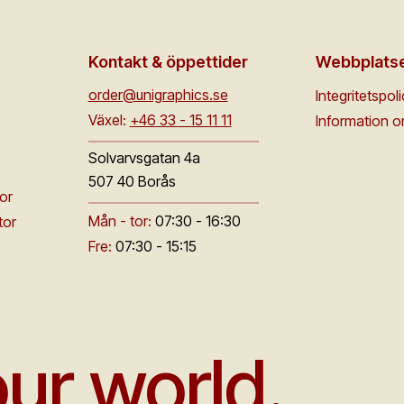
Kontakt & öppettider
Webbplats
order@unigraphics.se
Integritetspol
Växel:
+46 33 - 15 11 11
Information 
Solvarvsgatan 4a
507 40 Borås
or
Mån - tor:
07:30 - 16:30
tor
Fre:
07:30 - 15:15
ur world.