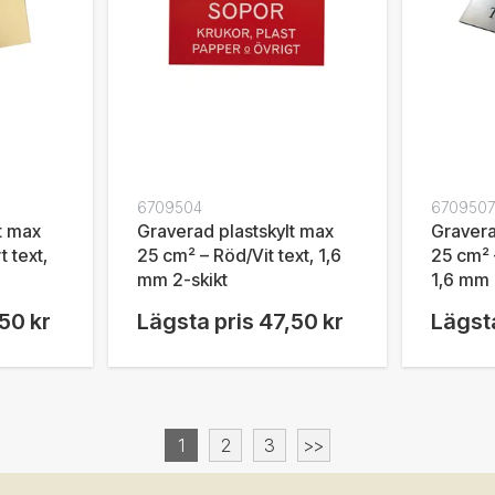
6709504
6709507
t max
Graverad plastskylt max
Gravera
 text,
25 cm² – Röd/Vit text, 1,6
25 cm² –
mm 2-skikt
1,6 mm 
50 kr
Lägsta pris
47,50 kr
Lägsta
1
2
3
>>