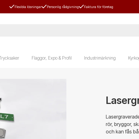
Flexibla lösningar
Personlig rådgivning
Faktura för företag
Trycksaker
Flaggor, Expo & Profil
Industrimärkning
Kyrko
Laserg
Lasergraverade 
rör, bryggor, s
och kan fås bå