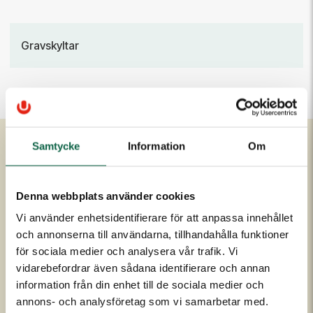
Gravskyltar
Samtycke
Information
Om
Om Unigraphics
Kundservice
Om oss
Denna webbplats använder cookies
Kontakta oss
Historia
FAQ
Vi använder enhetsidentifierare för att anpassa innehållet
och annonserna till användarna, tillhandahålla funktioner
Medarbetare
Om UniScore
för sociala medier och analysera vår trafik. Vi
Ägare
Köpvillkor
vidarebefordrar även sådana identifierare och annan
Samarbetspartners
Allmänna leveransvillkor
information från din enhet till de sociala medier och
Affärside
Broschyrer och prislistor
annons- och analysföretag som vi samarbetar med.