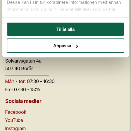
Kvalitet och miljö
Säkerhetsdatablad
Dessa kan i sin tur kombinera informationen med annan
Code of conduct
Flaggskolan
information som du har tillhandahållit eller som de har
samlat in när du har använt deras tjänster.
Nya unigraphics.se
Kontakt & öppettider
Tillåt alla
Webbplatsen
order@unigraphics.se
Integritetspolicy
Anpassa
Växel:
+46 33 - 15 11 11
Information om cookies
Solvarvsgatan 4a
507 40 Borås
Mån - tor:
07:30 - 16:30
Fre:
07:30 - 15:15
Sociala medier
Facebook
YouTube
Instagram