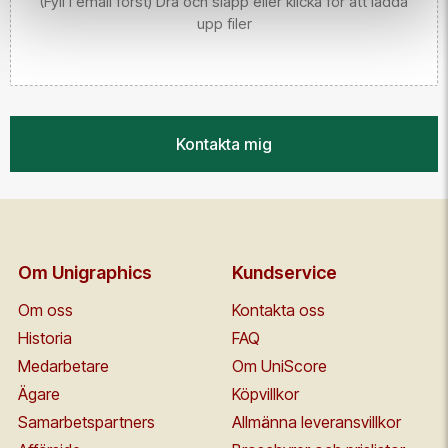
(Fyll i email först) Dra och släpp eller klicka för att ladda
upp filer
Kontakta mig
Om Unigraphics
Kundservice
Om oss
Kontakta oss
Historia
FAQ
Medarbetare
Om UniScore
Ägare
Köpvillkor
Samarbetspartners
Allmänna leveransvillkor