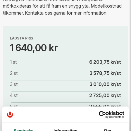
mörkoxideras för att få fram en snygg yta. Modellkostnad
tilkommer. Kontakta oss gärna för mer information.
LÄGSTA PRIS
1 640,00 kr
1 st
6 203,75 kr/st
2 st
3 578,75 kr/st
3 st
3 010,00 kr/st
4 st
2 725,00 kr/st
5 st
2 555,00 kr/st
10 st
2 073,75 kr/st
Läs mer
50 st
1 640,00 kr/st
Samtycke
Information
Om