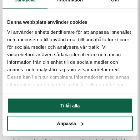
Produkten är en beställningsvara. Ange dina uppgifter
Denna webbplats använder cookies
så kontaktar vi dig.
Vi använder enhetsidentifierare för att anpassa innehållet
och annonserna till användarna, tillhandahålla funktioner
E-post
för sociala medier och analysera vår trafik. Vi
vidarebefordrar även sådana identifierare och annan
information från din enhet till de sociala medier och
Telefon
annons- och analysföretag som vi samarbetar med.
Dessa kan i sin tur kombinera informationen med annan
information som du har tillhandahållit eller som de har
Meddelande till kundtjänst
samlat in när du har använt deras tjänster.
Tillåt alla
Anpassa