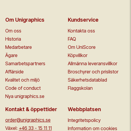
Om Unigraphics
Kundservice
Om oss
Kontakta oss
Historia
FAQ
Medarbetare
Om UniScore
Ägare
Köpvillkor
Samarbetspartners
Allmänna leveransvillkor
Affärside
Broschyrer och prislistor
Kvalitet och miljö
Säkerhetsdatablad
Code of conduct
Flaggskolan
Nya unigraphics.se
Kontakt & öppettider
Webbplatsen
order@unigraphics.se
Integritetspolicy
Växel:
+46 33 - 15 11 11
Information om cookies