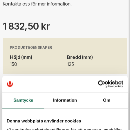
Kontakta oss för mer information.
1 832,50 kr
PRODUKTEGENSKAPER
Höjd (mm)
Bredd (mm)
150
125
Produkten är en beställningsvara. Ange dina uppgifter
så kontaktar vi dig.
Samtycke
Information
Om
E-post
Denna webbplats använder cookies
Telefon
Vi använder enhetsidentifierare för att anpassa innehållet