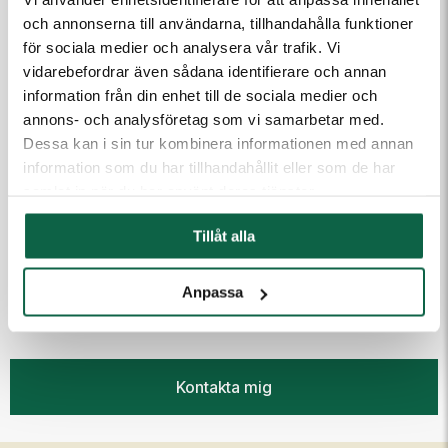
och annonserna till användarna, tillhandahålla funktioner
för sociala medier och analysera vår trafik. Vi
Meddelande till kundtjänst
vidarebefordrar även sådana identifierare och annan
information från din enhet till de sociala medier och
annons- och analysföretag som vi samarbetar med.
Dessa kan i sin tur kombinera informationen med annan
information som du har tillhandahållit eller som de har
samlat in när du har använt deras tjänster.
Tillåt alla
(Fyll i email först) Dra och släpp eller klicka för att ladda
upp filer
Anpassa
Kontakta mig