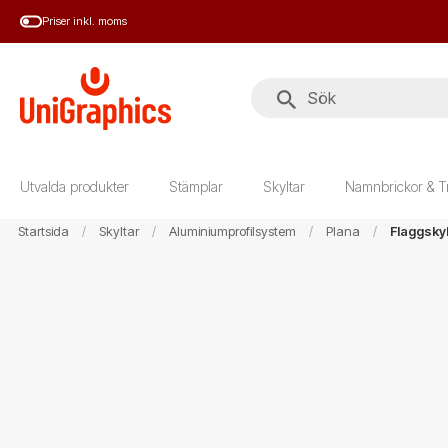
Hoppa
Priser inkl. moms
till
huvudinnehål
Utvalda produkter
Stämplar
Skyltar
Namnbrickor & T
Startsida
Skyltar
Aluminiumprofilsystem
Plana
Flaggskyl