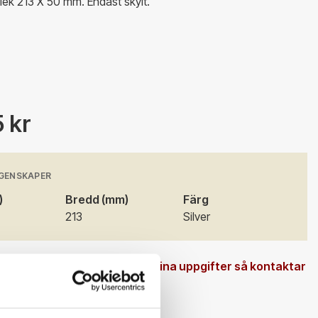
lek 213 X 50 mm. Endast skylt.
 kr
GENSKAPER
)
Bredd (mm)
Färg
213
Silver
 en beställningsvara. Ange dina uppgifter så kontaktar