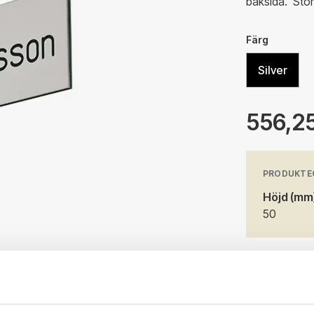
baksida. Stor
Färg
Silver
556,25
PRODUKTE
Höjd (mm
50
Produkten är
vi dig.