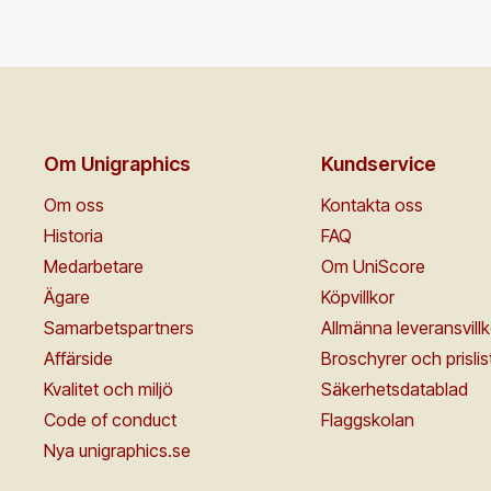
Om Unigraphics
Kundservice
Om oss
Kontakta oss
Historia
FAQ
Medarbetare
Om UniScore
Ägare
Köpvillkor
Samarbetspartners
Allmänna leveransvillk
Affärside
Broschyrer och prislis
Kvalitet och miljö
Säkerhetsdatablad
Code of conduct
Flaggskolan
Nya unigraphics.se