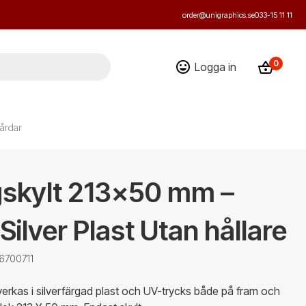
order@unigraphics.se
033-15 11 11
0
Logga in
årdar
gskylt 213x50 mm –
 Silver Plast Utan hållare
 6700711
llverkas i silverfärgad plast och UV-trycks både på fram och