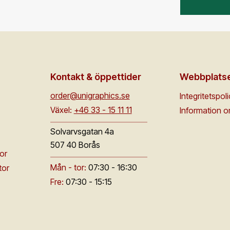
Kontakt & öppettider
Webbplats
order@unigraphics.se
Integritetspol
Växel:
+46 33 - 15 11 11
Information 
Solvarvsgatan 4a
507 40 Borås
or
Mån - tor:
07:30 - 16:30
tor
Fre:
07:30 - 15:15