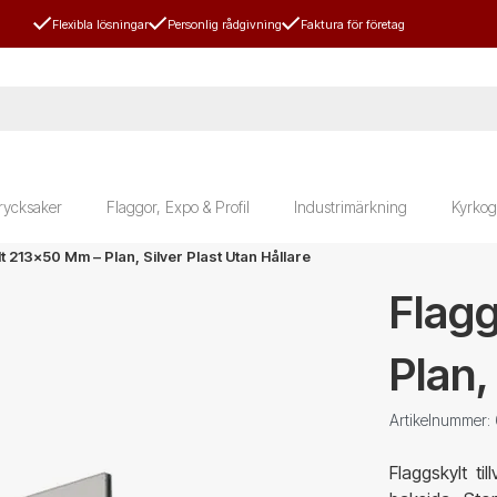
Flexibla lösningar
Personlig rådgivning
Faktura för företag
rycksaker
Flaggor, Expo & Profil
Industrimärkning
Kyrkog
t 213x50 Mm – Plan, Silver Plast Utan Hållare
Flag
Plan,
Artikelnummer:
Flaggskylt ti