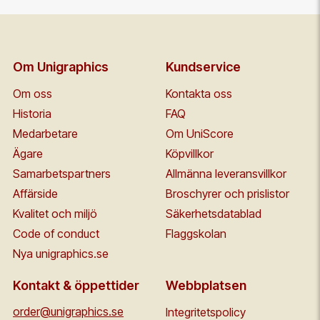
Om Unigraphics
Kundservice
Om oss
Kontakta oss
Historia
FAQ
Medarbetare
Om UniScore
Ägare
Köpvillkor
Samarbetspartners
Allmänna leveransvillkor
Affärside
Broschyrer och prislistor
Kvalitet och miljö
Säkerhetsdatablad
Code of conduct
Flaggskolan
Nya unigraphics.se
Kontakt & öppettider
Webbplatsen
order@unigraphics.se
Integritetspolicy