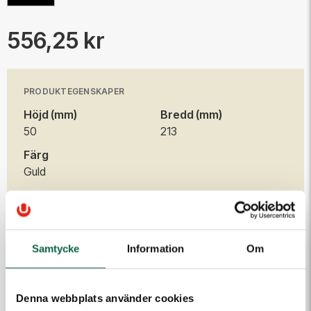
556,25 kr
PRODUKTEGENSKAPER
Höjd (mm)
Bredd (mm)
50
213
Färg
Guld
Produkten är en beställningsvara. Ange dina uppgifter
så kontaktar vi dig.
Samtycke
Information
Om
E-post
Denna webbplats använder cookies