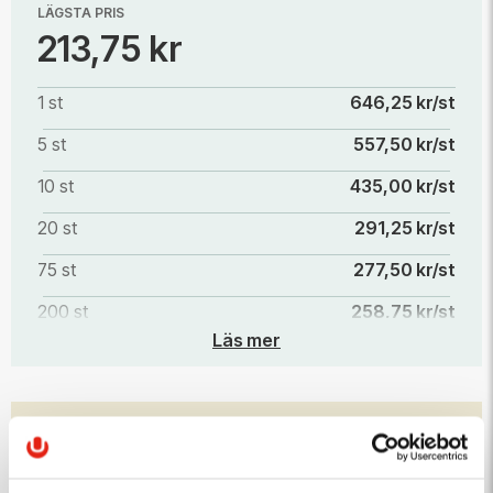
LÄGSTA PRIS
213,75 kr
1 st
646,25 kr/st
5 st
557,50 kr/st
10 st
435,00 kr/st
20 st
291,25 kr/st
75 st
277,50 kr/st
200 st
258,75 kr/st
Läs mer
500 st
238,75 kr/st
1000 st
213,75 kr/st
PRODUKTEGENSKAPER
Höjd (mm)
Bredd (mm)