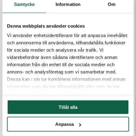
93
210
Samtycke
Information
Om
Produkten är en beställningsvara. Ange dina uppgifter
Denna webbplats använder cookies
så kontaktar vi dig.
Vi använder enhetsidentifierare för att anpassa innehållet
och annonserna till användarna, tillhandahålla funktioner
E-post
för sociala medier och analysera vår trafik. Vi
vidarebefordrar även sådana identifierare och annan
information från din enhet till de sociala medier och
Telefon
annons- och analysföretag som vi samarbetar med.
Dessa kan i sin tur kombinera informationen med annan
information som du har tillhandahållit eller som de har
Meddelande till kundtjänst
samlat in när du har använt deras tjänster.
Tillåt alla
Anpassa