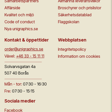
Samarbetspartners
Allmänna leveransvillkor
Affärside
Broschyrer och prislistor
Kvalitet och miljö
Säkerhetsdatablad
Code of conduct
Flaggskolan
Nya unigraphics.se
Kontakt & öppettider
Webbplatsen
order@unigraphics.se
Integritetspolicy
Växel:
+46 33 - 15 11 11
Information om cookies
Solvarvsgatan 4a
507 40 Borås
Mån - tor:
07:30 - 16:30
Fre:
07:30 - 15:15
Sociala medier
Facebook