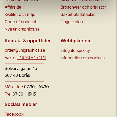
Affärside
Broschyrer och prislistor
Kvalitet och miljö
Säkerhetsdatablad
Code of conduct
Flaggskolan
Nya unigraphics.se
Kontakt & öppettider
Webbplatsen
order@unigraphics.se
Integritetspolicy
Växel:
+46 33 - 15 11 11
Information om cookies
Solvarvsgatan 4a
507 40 Borås
Mån - tor:
07:30 - 16:30
Fre:
07:30 - 15:15
Sociala medier
Facebook