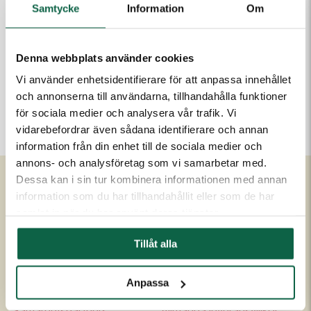
Lägg i varukorgen
Samtycke
Information
Om
Denna webbplats använder cookies
PRODUKTEGENSKAPER
Vi använder enhetsidentifierare för att anpassa innehållet
Höjd (mm)
Bredd (mm)
och annonserna till användarna, tillhandahålla funktioner
210
297
för sociala medier och analysera vår trafik. Vi
vidarebefordrar även sådana identifierare och annan
information från din enhet till de sociala medier och
annons- och analysföretag som vi samarbetar med.
Dessa kan i sin tur kombinera informationen med annan
information som du har tillhandahållit eller som de har
Om Unigraphics
Kundservice
samlat in när du har använt deras tjänster.
Om oss
Kontakta oss
Tillåt alla
Historia
FAQ
Medarbetare
Om UniScore
Anpassa
Ägare
Köpvillkor
Samarbetspartners
Allmänna leveransvillkor