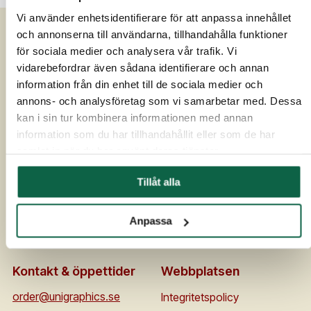
Vi använder enhetsidentifierare för att anpassa innehållet
och annonserna till användarna, tillhandahålla funktioner
för sociala medier och analysera vår trafik. Vi
Om Unigraphics
Kundservice
vidarebefordrar även sådana identifierare och annan
Om oss
Kontakta oss
information från din enhet till de sociala medier och
annons- och analysföretag som vi samarbetar med. Dessa
Historia
FAQ
kan i sin tur kombinera informationen med annan
Medarbetare
Om UniScore
information som du har tillhandahållit eller som de har
Ägare
Köpvillkor
samlat in när du har använt deras tjänster.
Samarbetspartners
Allmänna leveransvillkor
Affärside
Broschyrer och prislistor
Tillåt alla
Kvalitet och miljö
Säkerhetsdatablad
Code of conduct
Flaggskolan
Anpassa
Nya unigraphics.se
Kontakt & öppettider
Webbplatsen
order@unigraphics.se
Integritetspolicy