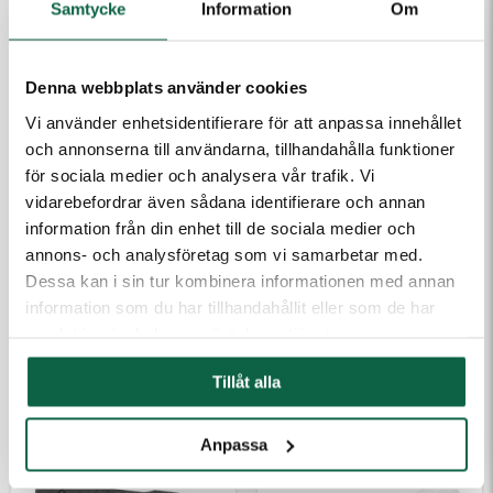
Samtycke
Information
Om
Denna webbplats använder cookies
Vi använder enhetsidentifierare för att anpassa innehållet
(Fyll i email först) Dra och släpp eller klicka för att ladda
och annonserna till användarna, tillhandahålla funktioner
upp filer
för sociala medier och analysera vår trafik. Vi
vidarebefordrar även sådana identifierare och annan
information från din enhet till de sociala medier och
annons- och analysföretag som vi samarbetar med.
Dessa kan i sin tur kombinera informationen med annan
Kontakta mig
information som du har tillhandahållit eller som de har
samlat in när du har använt deras tjänster.
TILLBEHÖR
Tillåt alla
Anpassa