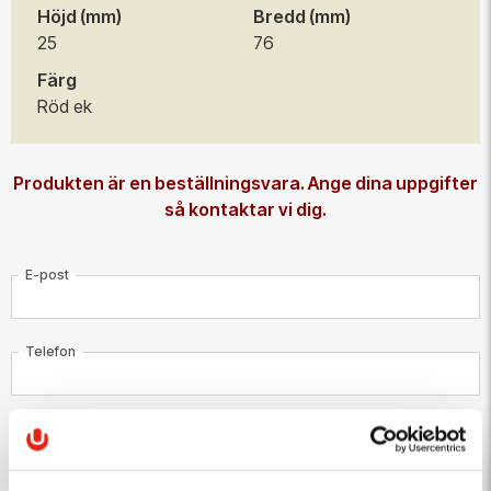
Höjd (mm)
Bredd (mm)
500 st
111,25 kr/st
25
76
Färg
Röd ek
Produkten är en beställningsvara. Ange dina uppgifter
så kontaktar vi dig.
E-post
Telefon
Meddelande till kundtjänst