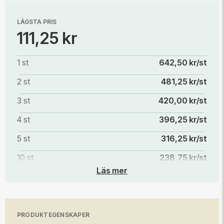
LÄGSTA PRIS
111,25 kr
1 st
642,50 kr/st
2 st
481,25 kr/st
3 st
420,00 kr/st
4 st
396,25 kr/st
5 st
316,25 kr/st
10 st
238,75 kr/st
Läs mer
20 st
165,00 kr/st
100 st
133,75 kr/st
200 st
118,75 kr/st
PRODUKTEGENSKAPER