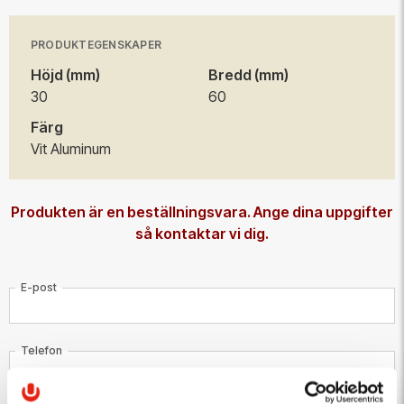
100 st
115,00 kr/st
200 st
102,50 kr/st
PRODUKTEGENSKAPER
Höjd (mm)
Bredd (mm)
500 st
97,50 kr/st
30
60
Färg
Vit Aluminum
Produkten är en beställningsvara. Ange dina uppgifter
så kontaktar vi dig.
E-post
Telefon