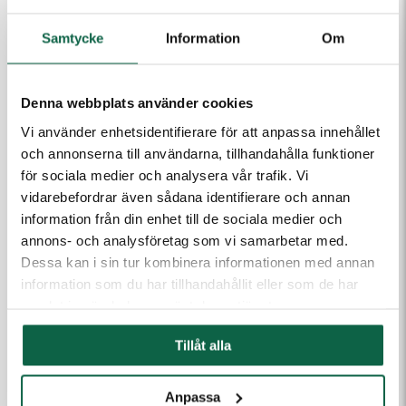
Meddelande till kundtjänst
Samtycke
Information
Om
Denna webbplats använder cookies
Vi använder enhetsidentifierare för att anpassa innehållet
och annonserna till användarna, tillhandahålla funktioner
(Fyll i email först) Dra och släpp eller klicka för att ladda
för sociala medier och analysera vår trafik. Vi
upp filer
vidarebefordrar även sådana identifierare och annan
information från din enhet till de sociala medier och
annons- och analysföretag som vi samarbetar med.
Dessa kan i sin tur kombinera informationen med annan
information som du har tillhandahållit eller som de har
Kontakta mig
samlat in när du har använt deras tjänster.
Tillåt alla
TILLBEHÖR
Anpassa