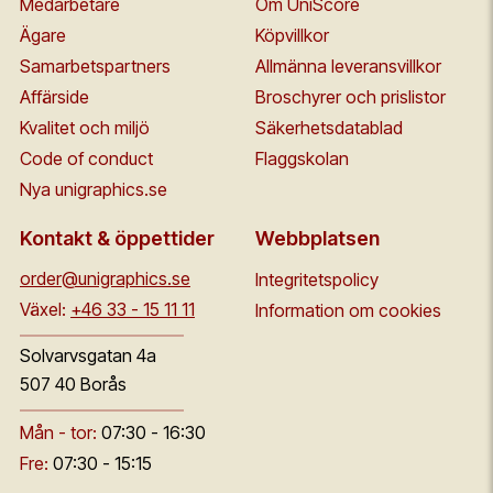
Medarbetare
Om UniScore
Ägare
Köpvillkor
Samarbetspartners
Allmänna leveransvillkor
Affärside
Broschyrer och prislistor
Kvalitet och miljö
Säkerhetsdatablad
Code of conduct
Flaggskolan
Nya unigraphics.se
Kontakt & öppettider
Webbplatsen
order@unigraphics.se
Integritetspolicy
Växel:
+46 33 - 15 11 11
Information om cookies
Solvarvsgatan 4a
507 40 Borås
Mån - tor:
07:30 - 16:30
Fre:
07:30 - 15:15