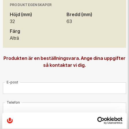
200 st
127,50 kr/st
PRODUKTEGENSKAPER
Höjd (mm)
Bredd (mm)
500 st
120,00 kr/st
32
63
Färg
Alträ
Produkten är en beställningsvara. Ange dina uppgifter
så kontaktar vi dig.
E-post
Telefon
Meddelande till kundtjänst