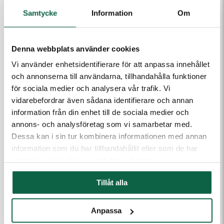
Samtycke
Information
Om
Denna webbplats använder cookies
Vi använder enhetsidentifierare för att anpassa innehållet
och annonserna till användarna, tillhandahålla funktioner
(Fyll i email först) Dra och släpp eller klicka för att ladda
för sociala medier och analysera vår trafik. Vi
upp filer
vidarebefordrar även sådana identifierare och annan
information från din enhet till de sociala medier och
annons- och analysföretag som vi samarbetar med.
Dessa kan i sin tur kombinera informationen med annan
information som du har tillhandahållit eller som de har
Kontakta mig
samlat in när du har använt deras tjänster.
Tillåt alla
TILLBEHÖR
Anpassa