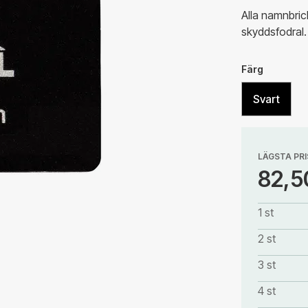
Alla namnbric
skyddsfodral.
Färg
Svart
LÄGSTA PRI
82,5
1 st
2 st
3 st
4 st