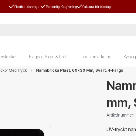
Flexibla lösningar
Personlig rådgivning
Faktura för företag
rycksaker
Flaggor, Expo & Profil
Industrimärkning
Kyrkog
ckor Med Tryck
Namnbricka Plast, 60x30 Mm, Svart, 4-Färgs
Namn
mm, S
Artikelnummer
UV-tryckt nam