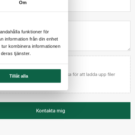
Om
l kundtjänst
andahålla funktioner för
n information från din enhet
 tur kombinera informationen
deras tjänster.
 email först) Dra och släpp eller klicka för att ladda upp filer
Tillåt alla
Kontakta mig