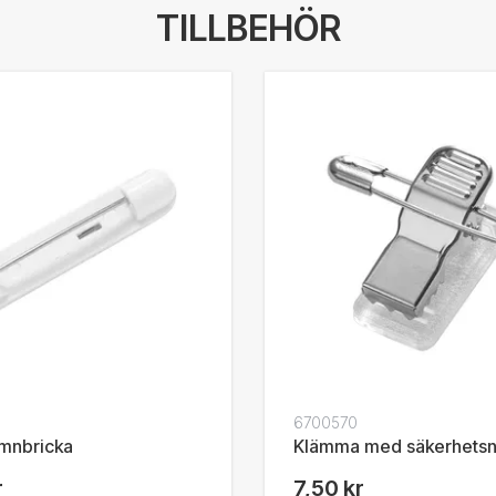
TILLBEHÖR
6700570
namnbricka
Klämma med säkerhetsn
r
7,50 kr