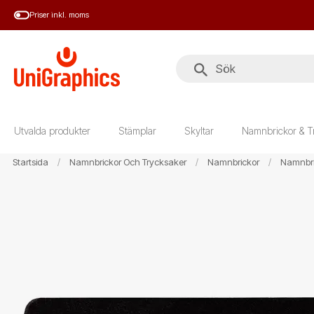
Hoppa
Priser inkl. moms
till
huvudinnehål
Utvalda produkter
Stämplar
Skyltar
Namnbrickor & T
Startsida
Namnbrickor Och Trycksaker
Namnbrickor
Namnbri