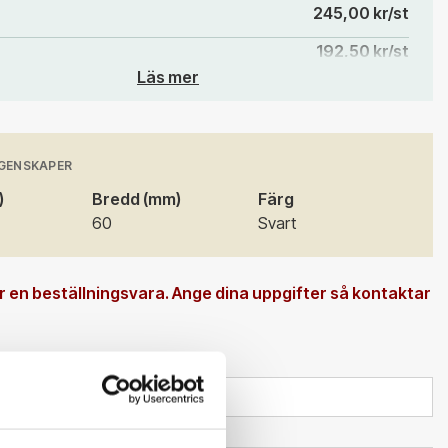
245,00 kr/st
192,50 kr/st
Läs mer
121,25 kr/st
101,25 kr/st
90,00 kr/st
GENSKAPER
)
Bredd (mm)
Färg
82,50 kr/st
60
Svart
 en beställningsvara. Ange dina uppgifter så kontaktar