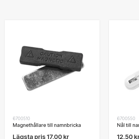
6700510
6700550
Magnethållare till namnbricka
Nål till 
Lägsta pris
17,00 kr
12,50 k