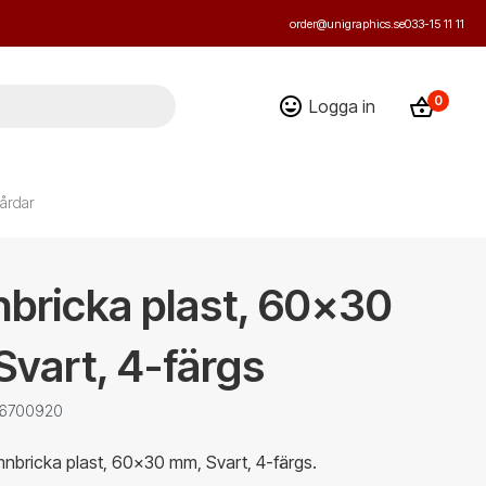
order@unigraphics.se
033-15 11 11
0
Logga in
årdar
bricka plast, 60x30
vart, 4-färgs
: 6700920
nbricka plast, 60x30 mm, Svart, 4-färgs.