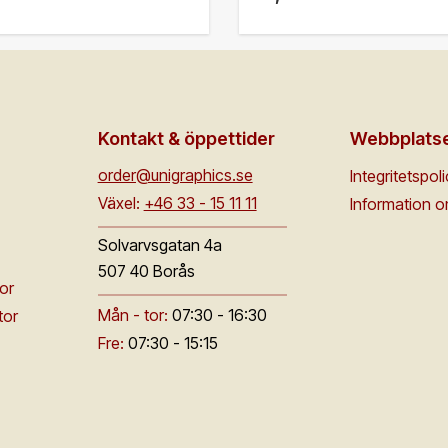
Kontakt & öppettider
Webbplats
order@unigraphics.se
Integritetspol
Växel:
+46 33 - 15 11 11
Information 
Solvarvsgatan 4a
507 40 Borås
or
Mån - tor:
07:30 - 16:30
tor
Fre:
07:30 - 15:15