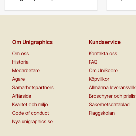
Om Unigraphics
Kundservice
Om oss
Kontakta oss
Historia
FAQ
Medarbetare
Om UniScore
Ägare
Köpvillkor
Samarbetspartners
Allmänna leveransvillk
Affärside
Broschyrer och prislis
Kvalitet och miljö
Säkerhetsdatablad
Code of conduct
Flaggskolan
Nya unigraphics.se