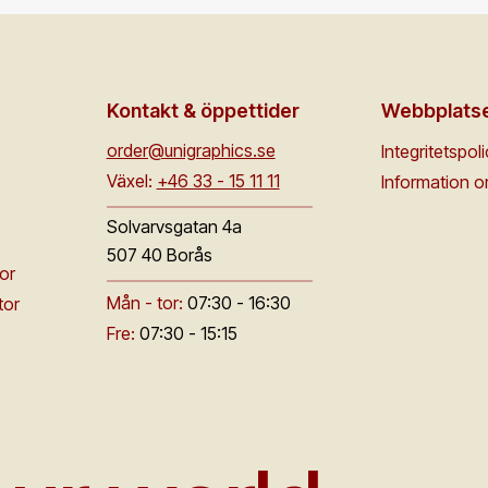
Kontakt & öppettider
Webbplats
order@unigraphics.se
Integritetspol
Växel:
+46 33 - 15 11 11
Information 
Solvarvsgatan 4a
507 40 Borås
or
Mån - tor:
07:30 - 16:30
tor
Fre:
07:30 - 15:15