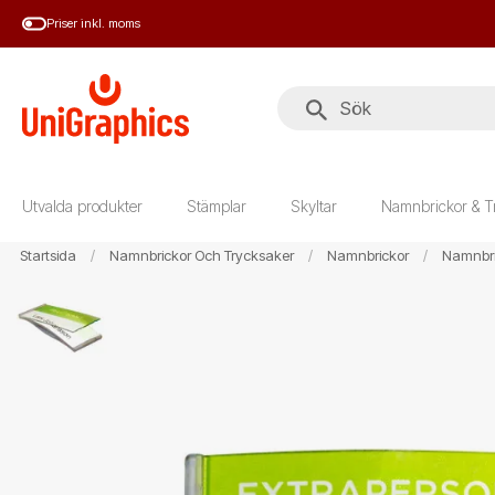
Hoppa
Priser inkl. moms
till
huvudinnehål
Utvalda produkter
Stämplar
Skyltar
Namnbrickor & T
Startsida
Namnbrickor Och Trycksaker
Namnbrickor
Namnbri