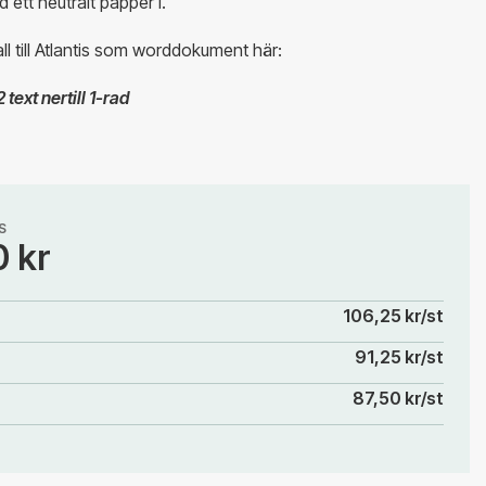
 ett neutralt papper i.
l till Atlantis som worddokument här:
text nertill 1-rad
S
0 kr
106,25 kr/st
91,25 kr/st
87,50 kr/st