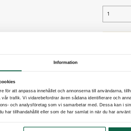
Antal
PRODUKTE
Höjd (mm
32
Information
PDFER
cookies
Mallfil
atlantis78
e för att anpassa innehållet och annonserna till användarna, tillh
vår trafik. Vi vidarebefordrar även sådana identifierare och anna
nnons- och analysföretag som vi samarbetar med. Dessa kan i sin
har tillhandahållit eller som de har samlat in när du har använt 
TILLBEHÖR