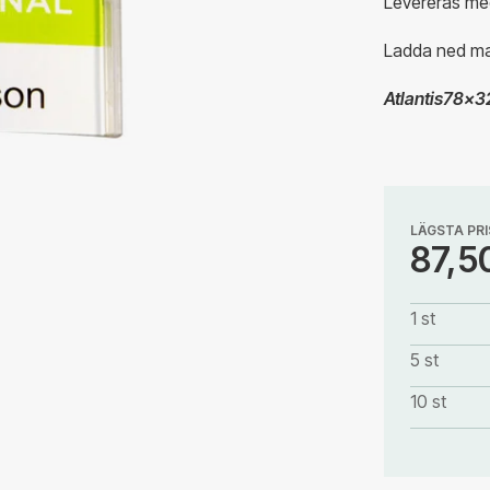
Levereras med
Ladda ned mal
Atlantis78x32 
LÄGSTA PRI
87,5
1 st
5 st
10 st