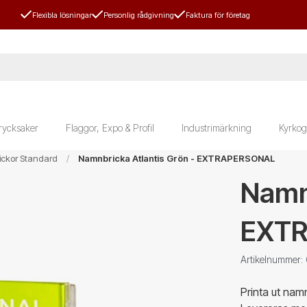
Flexibla lösningar
Personlig rådgivning
Faktura för företag
rycksaker
Flaggor, Expo & Profil
Industrimärkning
Kyrkog
ckor Standard
Namnbricka Atlantis Grön - EXTRAPERSONAL
Namnb
EXT
Artikelnummer
Printa ut nam