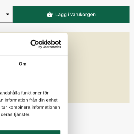
Lägg i varukorgen
GENSKAPER
)
Bredd (mm)
78
Om
x32 text nertill 1-rad.doc
andahålla funktioner för
n information från din enhet
 tur kombinera informationen
deras tjänster.