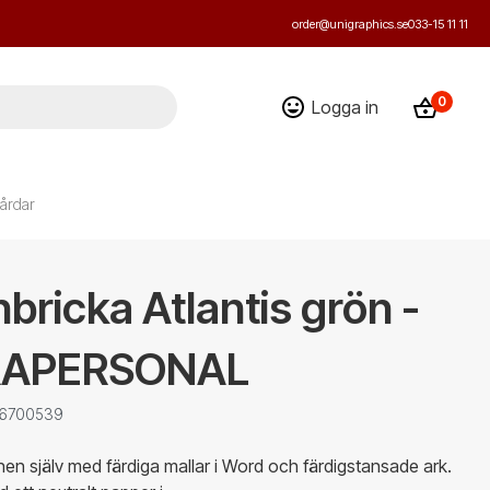
order@unigraphics.se
033-15 11 11
0
Logga in
årdar
ricka Atlantis grön -
RAPERSONAL
: 6700539
nen själv med färdiga mallar i Word och färdigstansade ark.