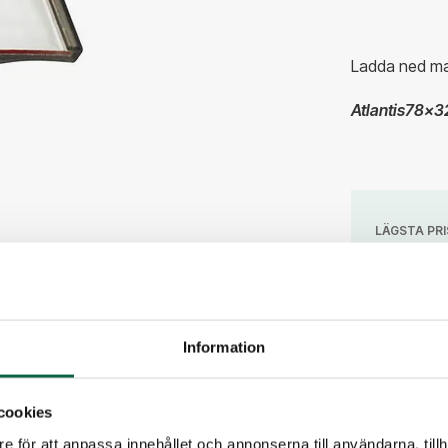
Ladda ned mal
Atlantis78x32 
LÄGSTA PRI
87,5
1 st
Information
5 st
10 st
cookies
e för att anpassa innehållet och annonserna till användarna, tillh