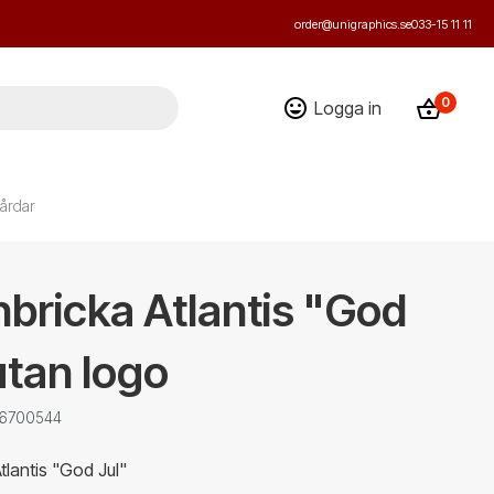
order@unigraphics.se
033-15 11 11
0
Logga in
årdar
bricka Atlantis "God
utan logo
: 6700544
lantis "God Jul"