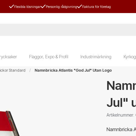
Flexibla lösningar
Personlig rådgivning
Faktura för företag
rycksaker
Flaggor, Expo & Profil
Industrimärkning
Kyrkog
ckor Standard
Namnbricka Atlantis "God Jul" Utan Logo
Namn
Jul" 
Artikelnummer
Namnbricka At