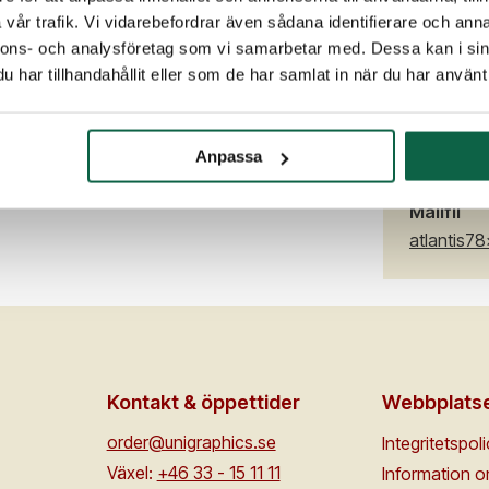
vår trafik. Vi vidarebefordrar även sådana identifierare och anna
nnons- och analysföretag som vi samarbetar med. Dessa kan i sin
Antal
har tillhandahållit eller som de har samlat in när du har använt 
Anpassa
PDFER
Mallfil
atlantis78
Kontakt & öppettider
Webbplats
order@unigraphics.se
Integritetspol
Växel:
+46 33 - 15 11 11
Information 