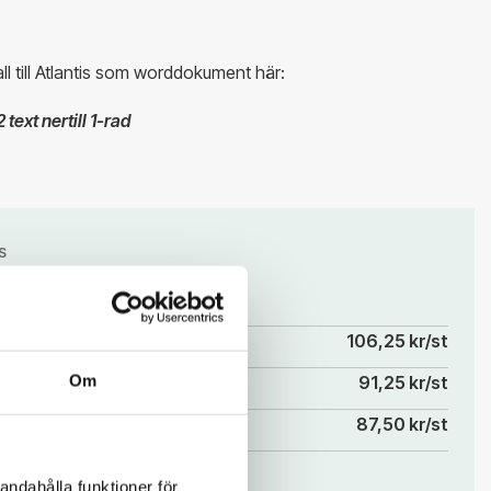
l till Atlantis som worddokument här:
text nertill 1-rad
S
0 kr
106,25 kr/st
Om
91,25 kr/st
87,50 kr/st
andahålla funktioner för