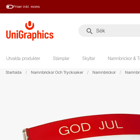
Hoppa
Priser inkl. moms
till
huvudinnehål
Utvalda produkter
Stämplar
Skyltar
Namnbrickor & T
Startsida
Namnbrickor Och Trycksaker
Namnbrickor
Namnbri