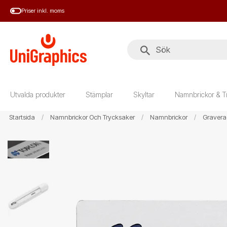
Hoppa
Priser inkl. moms
till
huvudinnehål
Utvalda produkter
Stämplar
Skyltar
Namnbrickor & T
Startsida
Namnbrickor Och Trycksaker
Namnbrickor
Gravera