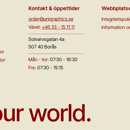
Kontakt & öppettider
Webbplats
order@unigraphics.se
Integritetspol
Växel:
+46 33 - 15 11 11
Information 
Solvarvsgatan 4a
507 40 Borås
or
Mån - tor:
07:30 - 16:30
tor
Fre:
07:30 - 15:15
ur world.