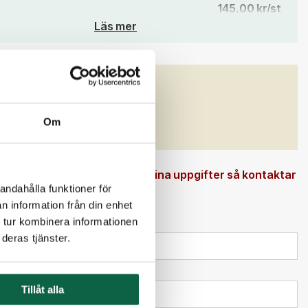
145,00 kr/st
Läs mer
126,25 kr/st
120,00 kr/st
112,50 kr/st
GENSKAPER
)
Bredd (mm)
Om
75
 en beställningsvara. Ange dina uppgifter så kontaktar
andahålla funktioner för
n information från din enhet
 tur kombinera informationen
deras tjänster.
Tillåt alla