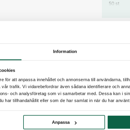
50 st
100 st
300 st
500 st
PRODUKTE
Höjd (mm
Information
35
cookies
Produkten är
e för att anpassa innehållet och annonserna till användarna, tillh
vi dig.
vår trafik. Vi vidarebefordrar även sådana identifierare och anna
nnons- och analysföretag som vi samarbetar med. Dessa kan i sin
E-post
har tillhandahållit eller som de har samlat in när du har använt 
Telefon
Anpassa