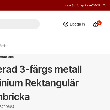
order@unigraphics.se
033-15 11 11
0
Logga in
årdar
amnbricka
rad 3-färgs metall
inium Rektangulär
bricka
: 6700884