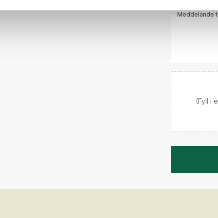
Meddelande til
(Fyll i