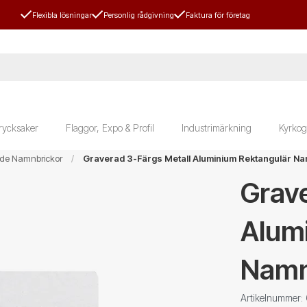
Flexibla lösningar
Personlig rådgivning
Faktura för företag
rycksaker
Flaggor, Expo & Profil
Industrimärkning
Kyrkog
de Namnbrickor
Graverad 3-Färgs Metall Aluminium Rektangulär N
Grave
Alum
Namn
Artikelnummer