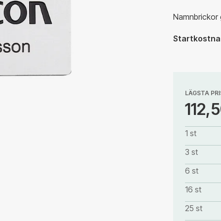
Namnbrickor g
Startkostnad
LÄGSTA PRI
112,5
1 st
3 st
6 st
16 st
25 st