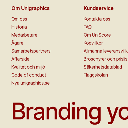
Om Unigraphics
Kundservice
Om oss
Kontakta oss
Historia
FAQ
Medarbetare
Om UniScore
Ägare
Köpvillkor
Samarbetspartners
Allmänna leveransvillk
Affärside
Broschyrer och prislis
Kvalitet och miljö
Säkerhetsdatablad
Code of conduct
Flaggskolan
Nya unigraphics.se
Branding yo