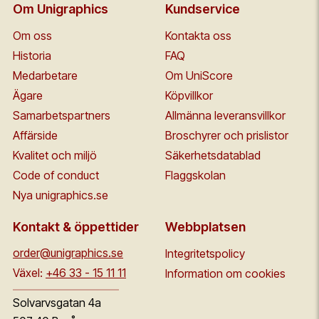
Om Unigraphics
Kundservice
Om oss
Kontakta oss
Historia
FAQ
Medarbetare
Om UniScore
Ägare
Köpvillkor
Samarbetspartners
Allmänna leveransvillkor
Affärside
Broschyrer och prislistor
Kvalitet och miljö
Säkerhetsdatablad
Code of conduct
Flaggskolan
Nya unigraphics.se
Kontakt & öppettider
Webbplatsen
order@unigraphics.se
Integritetspolicy
Växel:
+46 33 - 15 11 11
Information om cookies
Solvarvsgatan 4a