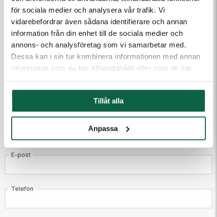
3000 st
27,38 kr/st
för sociala medier och analysera vår trafik. Vi
vidarebefordrar även sådana identifierare och annan
PRODUKTEGENSKAPER
information från din enhet till de sociala medier och
Höjd (mm)
Bredd (mm)
annons- och analysföretag som vi samarbetar med.
56
75
Dessa kan i sin tur kombinera informationen med annan
information som du har tillhandahållit eller som de har
Färg
Material
samlat in när du har använt deras tjänster.
Guld
Plast
Tillåt alla
Produkten är en beställningsvara. Ange dina uppgifter
så kontaktar vi dig.
Anpassa
E-post
Telefon