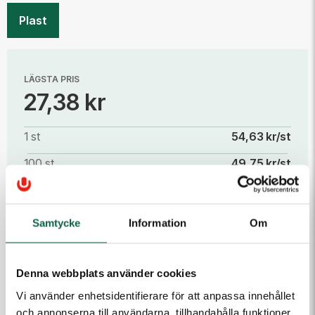
Plast
LÄGSTA PRIS
27,38 kr
1 st
54,63 kr/st
100 st
49,75 kr/st
200 st
45,50 kr/st
300 st
41,13 kr/st
Samtycke
Information
Om
400 st
37,00 kr/st
500 st
33,00 kr/st
Denna webbplats använder cookies
Läs mer
Vi använder enhetsidentifierare för att anpassa innehållet
1000 st
28,88 kr/st
och annonserna till användarna, tillhandahålla funktioner