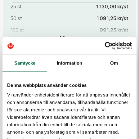
25 st
1 130,00 kr/st
50 st
1 081,25 kr/st
100 st
991,25 kr/st
Läs mer
Samtycke
Information
Om
PRODUKTEGENSKAPER
Tjocklek (mm)
Höjd (mm)
2
210
Denna webbplats använder cookies
Bredd (mm)
Färg
Vi använder enhetsidentifierare för att anpassa innehållet
300
Svart
och annonserna till användarna, tillhandahålla funktioner
för sociala medier och analysera vår trafik. Vi
Material
vidarebefordrar även sådana identifierare och annan
Plåt
information från din enhet till de sociala medier och
annons- och analysföretag som vi samarbetar med.