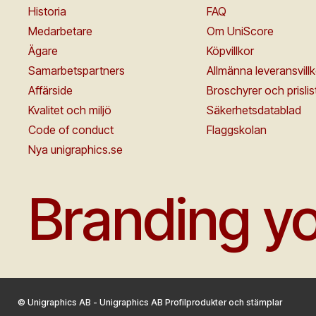
Historia
FAQ
Medarbetare
Om UniScore
Ägare
Köpvillkor
Samarbetspartners
Allmänna leveransvillk
Affärside
Broschyrer och prislis
Kvalitet och miljö
Säkerhetsdatablad
Code of conduct
Flaggskolan
Nya unigraphics.se
Branding yo
© Unigraphics AB - Unigraphics AB Profilprodukter och stämplar