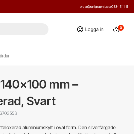
order@unigraphics.se
033-15 11 11
0
Logga in
årdar
t 140x100 mm –
rad, Svart
: 6703553
teloxerad aluminiumskylt i oval form. Den silverfärgade