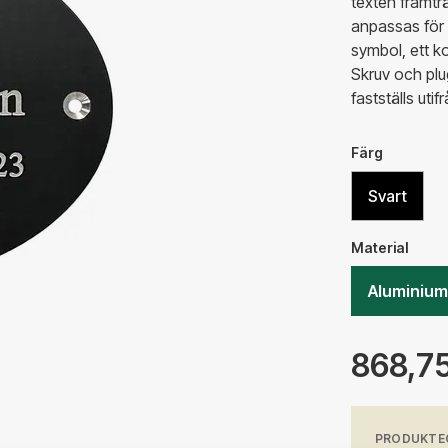
texten framtr
anpassas för 
symbol, ett ko
Skruv och plu
fastställs uti
Färg
Svart
Material
Aluminium
868,75
PRODUKTE