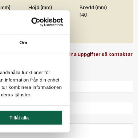
 (mm)
Höjd (mm)
Bredd (mm)
100
140
Material
Aluminium
Om
 en beställningsvara. Ange dina uppgifter så kontaktar
andahålla funktioner för
n information från din enhet
 tur kombinera informationen
deras tjänster.
Tillåt alla
l kundtjänst