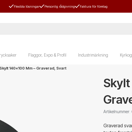
Flexibla lösningar
Personlig rådgivning
Faktura för företag
rycksaker
Flaggor, Expo & Profil
Industrimärkning
Kyrkog
Skylt 140x100 Mm – Graverad, Svart
Skyl
Grave
Artikelnummer
Graverad svar