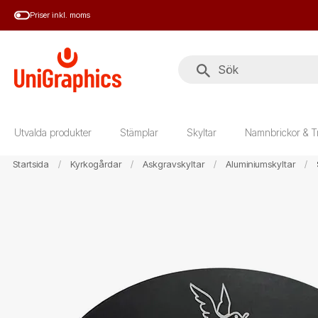
Hoppa
Priser inkl. moms
till
huvudinnehål
Utvalda produkter
Stämplar
Skyltar
Namnbrickor & T
Startsida
Kyrkogårdar
Askgravskyltar
Aluminiumskyltar