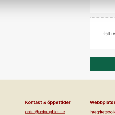
(Fyll i
Kontakt & öppettider
Webbplats
order@unigraphics.se
Integritetspol