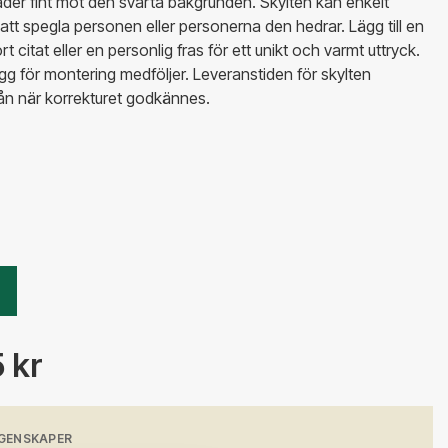
äder fint mot den svarta bakgrunden. Skylten kan enkelt
att spegla personen eller personerna den hedrar. Lägg till en
rt citat eller en personlig fras för ett unikt och varmt uttryck.
gg för montering medföljer. Leveranstiden för skylten
från när korrekturet godkännes.
 kr
GENSKAPER