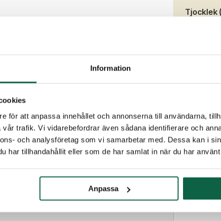
Tjocklek
3
Färg
Svart
Information
Produkten är
vi dig.
cookies
e för att anpassa innehållet och annonserna till användarna, tillh
vår trafik. Vi vidarebefordrar även sådana identifierare och anna
E-post
nnons- och analysföretag som vi samarbetar med. Dessa kan i sin
har tillhandahållit eller som de har samlat in när du har använt 
Telefon
Anpassa
Meddelande til