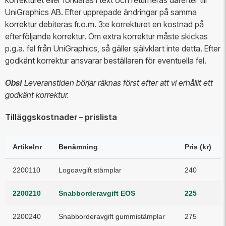
korrekturet eller förklaras i text och returneras därefter till
UniGraphics AB. Efter upprepade ändringar på samma
korrektur debiteras fr.o.m. 3:e korrekturet en kostnad på
efterföljande korrektur. Om extra korrektur måste skickas
p.g.a. fel från UniGraphics, så gäller självklart inte detta. Efter
godkänt korrektur ansvarar beställaren för eventuella fel.
Obs!
Leveranstiden börjar räknas först efter att vi erhållit ett
godkänt korrektur.
Tilläggskostnader – prislista
Artikelnr
Benämning
Pris (kr)
2200110
Logoavgift stämplar
240
2200210
Snabborderavgift EOS
225
2200240
Snabborderavgift gummistämplar
275