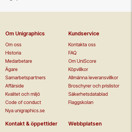
Om Unigraphics
Kundservice
Om oss
Kontakta oss
Historia
FAQ
Medarbetare
Om UniScore
Ägare
Köpvillkor
Samarbetspartners
Allmänna leveransvillkor
Affärside
Broschyrer och prislistor
Kvalitet och miljö
Säkerhetsdatablad
Code of conduct
Flaggskolan
Nya unigraphics.se
Kontakt & öppettider
Webbplatsen