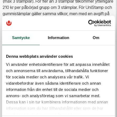
(max 3 stämplar). För fler än 3 stämplar tillkommer ytterligare
210 kr per påbörjad grupp om 3 stämplar. För UniStamp och
gummistämplar gäller samma villkor, men med en avgift på
260 kr. För övriga artiklar gäller leveranstid enligt
produktpärm eller orderbekräftelse.
Säljarens ansvar
Samtycke
Information
Om
Säljarens ersättningsskyldighet är, utöver kreditering av
felaktig leverans eller ersättningsleverans, begränsad till
högst 10 % av köpesumman för styrkt skada. Vid
Denna webbplats använder cookies
specialproduktion kan ersättningsleverans inte garanteras.
Vi använder enhetsidentifierare för att anpassa innehållet
Säljaren ansvarar inte för skada som köparen eventuellt lider
och annonserna till användarna, tillhandahålla funktioner
till följd av dröjsmål, om dröjsmålet beror på hinder utanför
för sociala medier och analysera vår trafik. Vi
säljarens kontroll.
vidarebefordrar även sådana identifierare och annan
information från din enhet till de sociala medier och
Expressorder
annons- och analysföretag som vi samarbetar med.
Vid önskemål om extra snabb leverans utanför ordinarie
Dessa kan i sin tur kombinera informationen med annan
leveranstider debiteras kund för samtliga kostnader som
information som du har tillhandahållit eller som de har
detta medför. Kontakta oss för information om avgift för den
samlat in när du har använt deras tjänster.