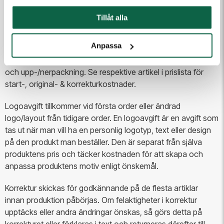
aktuella produkten.
Tillåt alla
Tilläggskostnader
Vi hanterar många olika artiklar med varierande märkning
Anpassa
och teknik, vilket kan medföra extra kostnader, t.ex.
startkostnad, schablon, återuppsättning, snabborderavgift
och upp-/nerpackning. Se respektive artikel i prislista för
start-, original- & korrekturkostnader.
Logoavgift tillkommer vid första order eller ändrad
logo/layout från tidigare order. En logoavgift är en avgift som
tas ut när man vill ha en personlig logotyp, text eller design
på den produkt man beställer. Den är separat från själva
produktens pris och täcker kostnaden för att skapa och
anpassa produktens motiv enligt önskemål.
Korrektur skickas för godkännande på de flesta artiklar
innan produktion påbörjas. Om felaktigheter i korrektur
upptäcks eller andra ändringar önskas, så görs detta på