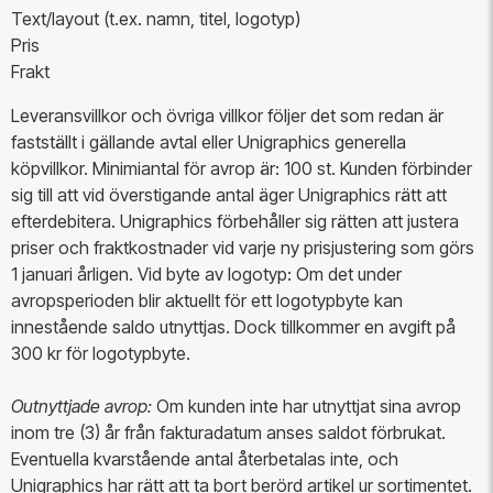
Text/layout (t.ex. namn, titel, logotyp)
Pris
Frakt
Leveransvillkor och övriga villkor följer det som redan är
fastställt i gällande avtal eller Unigraphics generella
köpvillkor. Minimiantal för avrop är: 100 st. Kunden förbinder
sig till att vid överstigande antal äger Unigraphics rätt att
efterdebitera. Unigraphics förbehåller sig rätten att justera
priser och fraktkostnader vid varje ny prisjustering som görs
1 januari årligen. Vid byte av logotyp: Om det under
avropsperioden blir aktuellt för ett logotypbyte kan
innestående saldo utnyttjas. Dock tillkommer en avgift på
300 kr för logotypbyte.
Outnyttjade avrop:
Om kunden inte har utnyttjat sina avrop
inom tre (3) år från fakturadatum anses saldot förbrukat.
Eventuella kvarstående antal återbetalas inte, och
Unigraphics har rätt att ta bort berörd artikel ur sortimentet.