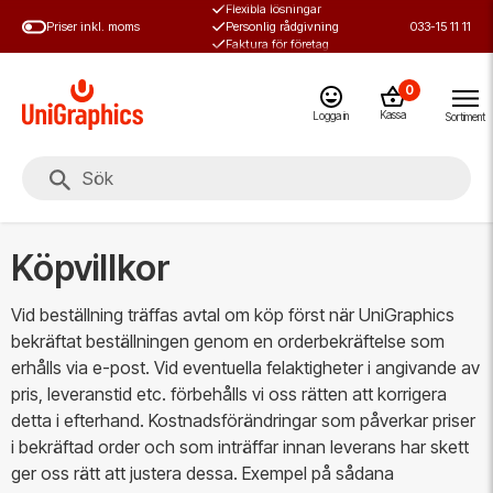
Flexibla lösningar
Hoppa
Priser inkl. moms
Personlig rådgivning
033-15 11 11
till
Faktura för företag
huvudinnehål
0
Kassa
Logga in
Sortiment
Köpvillkor
Vid beställning träffas avtal om köp först när UniGraphics
bekräftat beställningen genom en orderbekräftelse som
erhålls via e-post. Vid eventuella felaktigheter i angivande av
pris, leveranstid etc. förbehålls vi oss rätten att korrigera
detta i efterhand. Kostnadsförändringar som påverkar priser
i bekräftad order och som inträffar innan leverans har skett
ger oss rätt att justera dessa. Exempel på sådana