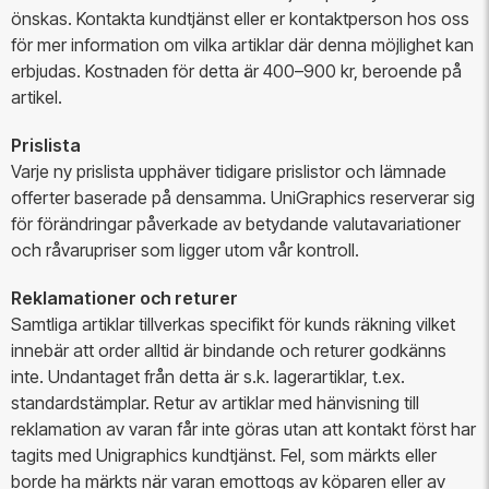
önskas. Kontakta kundtjänst eller er kontaktperson hos oss
för mer information om vilka artiklar där denna möjlighet kan
erbjudas. Kostnaden för detta är 400–900 kr, beroende på
artikel.
Prislista
Varje ny prislista upphäver tidigare prislistor och lämnade
offerter baserade på densamma. UniGraphics reserverar sig
för förändringar påverkade av betydande valutavariationer
och råvarupriser som ligger utom vår kontroll.
Reklamationer och returer
Samtliga artiklar tillverkas specifikt för kunds räkning vilket
innebär att order alltid är bindande och returer godkänns
inte. Undantaget från detta är s.k. lagerartiklar, t.ex.
standardstämplar. Retur av artiklar med hänvisning till
reklamation av varan får inte göras utan att kontakt först har
tagits med Unigraphics kundtjänst. Fel, som märkts eller
borde ha märkts när varan emottogs av köparen eller av