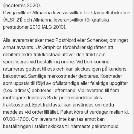
(Incoterms 2020).
Övriga villkor: Allmänna leveransvillkor för stämpelfabrikation
(ALSF 21) och Allmänna leveransvillkor för grafiska
prestationer 2010 (ALG 2010).
Alla leveranser sker med PostNord eller Schenker, om inget
annat avtalats. UniGraphics förbehåller sig rätten att
debitera extra fraktkostnad utöver den frakt som
specificeras vid beställning online. Vid bomkörning
returneras godset till oss och kan skickas igen på kundens
bekostnad. Samtliga merkostnader debiteras. Kostnader
som uppstår till följd av ofullständiga eller felaktiga uppgifter
(t.ex. adress) debiteras i efterhand. Vid leverans till flera
mottagare debiteras 85 kr per försändelse plus
fraktkostnad. Eget fraktavtal kan användas om detta
meddelas vid ordertillfället. Paket körs ut vardagar mellan kl.
07.00–17.00. Om leverans inte kan tas emot kan
beställningen i stället skickas till närmaste paketombud.