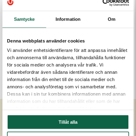
1 055,00 kr
Samtycke
Information
Om
Antal
Lägg i varukorgen
Denna webbplats använder cookies
Vi använder enhetsidentifierare för att anpassa innehållet
och annonserna till användarna, tillhandahålla funktioner
PRODUKTEGENSKAPER
för sociala medier och analysera vår trafik. Vi
Höjd (mm)
vidarebefordrar även sådana identifierare och annan
8
information från din enhet till de sociala medier och
annons- och analysföretag som vi samarbetar med.
Dessa kan i sin tur kombinera informationen med annan
information som du har tillhandahållit eller som de har
samlat in när du har använt deras tjänster.
Om Unigraphics
Kundservice
Tillåt alla
Om oss
Kontakta oss