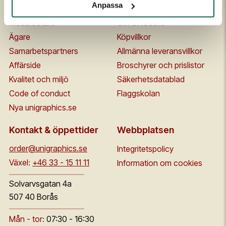
Anpassa
Historia
FAQ
Medarbetare
Om UniScore
Ägare
Köpvillkor
Samarbetspartners
Allmänna leveransvillkor
Affärside
Broschyrer och prislistor
Kvalitet och miljö
Säkerhetsdatablad
Code of conduct
Flaggskolan
Nya unigraphics.se
Kontakt & öppettider
Webbplatsen
order@unigraphics.se
Integritetspolicy
Växel:
+46 33 - 15 11 11
Information om cookies
Solvarvsgatan 4a
507 40 Borås
Mån - tor:
07:30 - 16:30