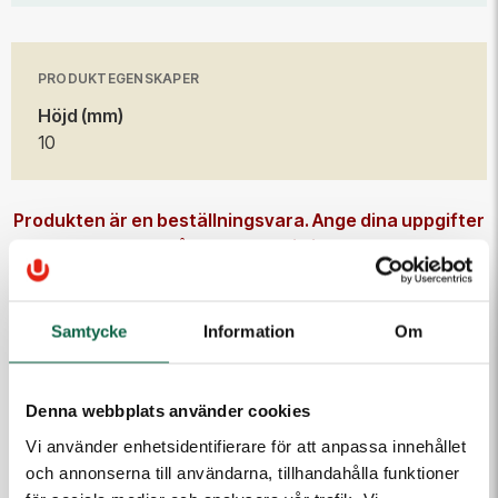
PRODUKTEGENSKAPER
Höjd (mm)
10
Produkten är en beställningsvara. Ange dina uppgifter
så kontaktar vi dig.
E-post
Samtycke
Information
Om
Telefon
Denna webbplats använder cookies
Vi använder enhetsidentifierare för att anpassa innehållet
Meddelande till kundtjänst
och annonserna till användarna, tillhandahålla funktioner