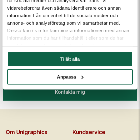
för sociala medier och analysera vår trafik. Vi
vidarebefordrar även sådana identifierare och annan
information från din enhet till de sociala medier och
annons- och analysföretag som vi samarbetar med.
Dessa kan i sin tur kombinera informationen med annan
information som du har tillhandahållit eller som de har
samlat in när du har använt deras tjänster.
(Fyll i email först) Dra och släpp eller klicka för att ladda
upp filer
Tillåt alla
Anpassa
Kontakta mig
Om Unigraphics
Kundservice