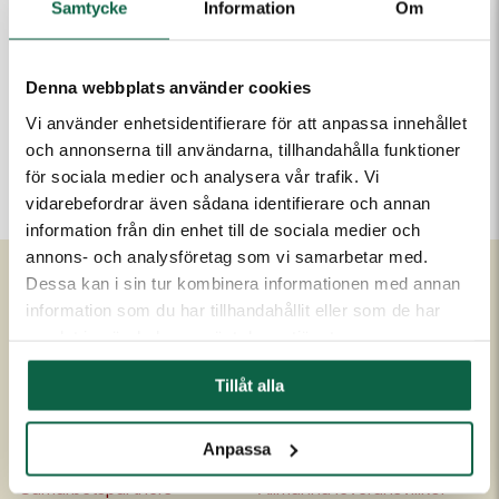
Samtycke
Information
Om
Denna webbplats använder cookies
PRODUKTEGENSKAPER
Vi använder enhetsidentifierare för att anpassa innehållet
Höjd (mm)
och annonserna till användarna, tillhandahålla funktioner
3
för sociala medier och analysera vår trafik. Vi
vidarebefordrar även sådana identifierare och annan
information från din enhet till de sociala medier och
annons- och analysföretag som vi samarbetar med.
Dessa kan i sin tur kombinera informationen med annan
information som du har tillhandahållit eller som de har
Om Unigraphics
Kundservice
samlat in när du har använt deras tjänster.
Om oss
Kontakta oss
Tillåt alla
Historia
FAQ
Medarbetare
Om UniScore
Anpassa
Ägare
Köpvillkor
Samarbetspartners
Allmänna leveransvillkor