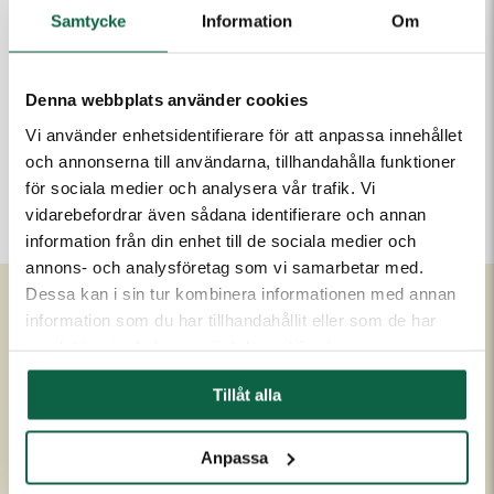
Lägg i varukorgen
Samtycke
Information
Om
Denna webbplats använder cookies
PRODUKTEGENSKAPER
Vi använder enhetsidentifierare för att anpassa innehållet
Höjd (mm)
Bredd (mm)
och annonserna till användarna, tillhandahålla funktioner
350
500
för sociala medier och analysera vår trafik. Vi
vidarebefordrar även sådana identifierare och annan
information från din enhet till de sociala medier och
annons- och analysföretag som vi samarbetar med.
Dessa kan i sin tur kombinera informationen med annan
information som du har tillhandahållit eller som de har
Om Unigraphics
Kundservice
samlat in när du har använt deras tjänster.
Om oss
Kontakta oss
Tillåt alla
Historia
FAQ
Medarbetare
Om UniScore
Anpassa
Ägare
Köpvillkor