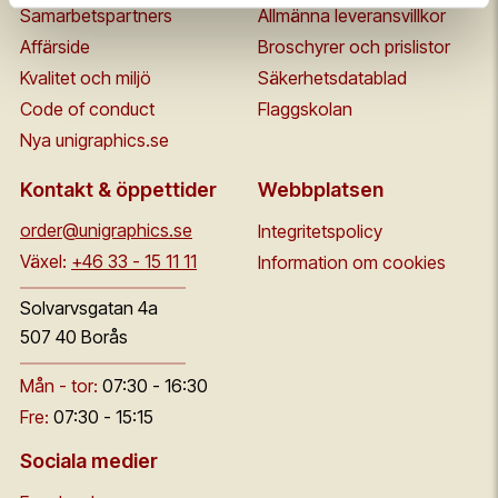
Samarbetspartners
Allmänna leveransvillkor
Affärside
Broschyrer och prislistor
Kvalitet och miljö
Säkerhetsdatablad
Code of conduct
Flaggskolan
Nya unigraphics.se
Kontakt & öppettider
Webbplatsen
order@unigraphics.se
Integritetspolicy
Växel:
+46 33 - 15 11 11
Information om cookies
Solvarvsgatan 4a
507 40 Borås
Mån - tor:
07:30 - 16:30
Fre:
07:30 - 15:15
Sociala medier