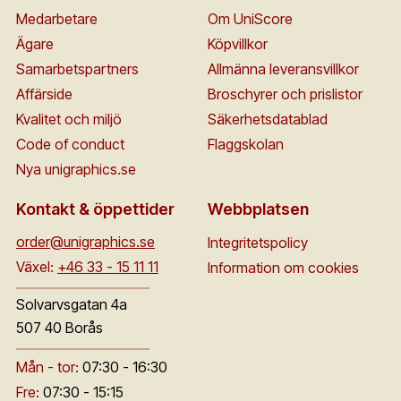
Medarbetare
Om UniScore
Ägare
Köpvillkor
Samarbetspartners
Allmänna leveransvillkor
Affärside
Broschyrer och prislistor
Kvalitet och miljö
Säkerhetsdatablad
Code of conduct
Flaggskolan
Nya unigraphics.se
Kontakt & öppettider
Webbplatsen
order@unigraphics.se
Integritetspolicy
Växel:
+46 33 - 15 11 11
Information om cookies
Solvarvsgatan 4a
507 40 Borås
Mån - tor:
07:30 - 16:30
Fre:
07:30 - 15:15