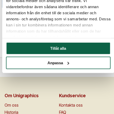
för sociala medier och analysera vår trafik. Vi
vidarebefordrar även sådana identifierare och annan
information från din enhet till de sociala medier och
7604457
Flagga 350x220 cm (14
annons- och analysföretag som vi samarbetar med. Dessa
m) – 3 färger
kan i sin tur kombinera informationen med annan
screentryckt
information som du har tillhandahållit eller som de har
samlat in när du har använt deras tjänster.
Lägsta pris
1 131,25
kr
Tillåt alla
Anpassa
<<
1
2
Om Unigraphics
Kundservice
Om oss
Kontakta oss
Historia
FAQ