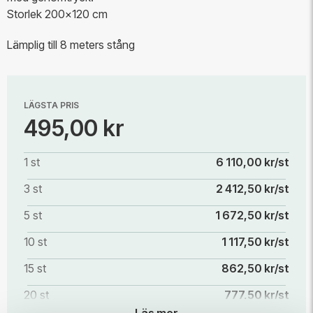
Storlek 200x120 cm
Lämplig till 8 meters stång
LÄGSTA PRIS
495,00 kr
1 st
6 110,00 kr/st
3 st
2 412,50 kr/st
5 st
1 672,50 kr/st
10 st
1 117,50 kr/st
15 st
862,50 kr/st
20 st
777,50 kr/st