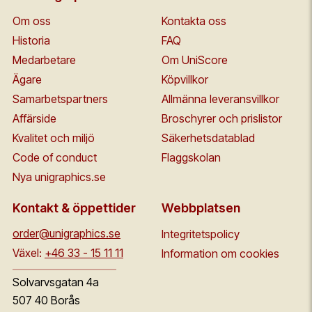
Om oss
Kontakta oss
Historia
FAQ
Medarbetare
Om UniScore
Ägare
Köpvillkor
Samarbetspartners
Allmänna leveransvillkor
Affärside
Broschyrer och prislistor
Kvalitet och miljö
Säkerhetsdatablad
Code of conduct
Flaggskolan
Nya unigraphics.se
Kontakt & öppettider
Webbplatsen
order@unigraphics.se
Integritetspolicy
Växel:
+46 33 - 15 11 11
Information om cookies
Solvarvsgatan 4a
507 40 Borås