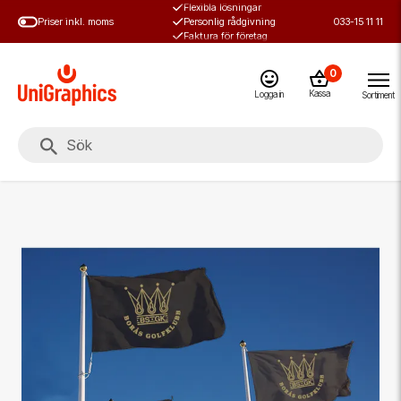
Flexibla lösningar
Hoppa
Priser inkl. moms
Personlig rådgivning
033-15 11 11
till
Faktura för företag
huvudinnehål
0
Kassa
Logga in
Sortiment