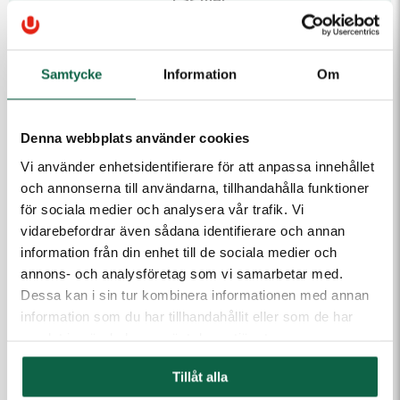
Läs mer
25 st
726,25 kr/st
30 st
641,25 kr/st
Samtycke
Information
Om
40 st
603,75 kr/st
PRODUKTEGENSKAPER
Höjd (mm)
Bredd (mm)
50 st
578,75 kr/st
1200
2000
Denna webbplats använder cookies
100 st
495,00 kr/st
Vi använder enhetsidentifierare för att anpassa innehållet
och annonserna till användarna, tillhandahålla funktioner
Produkten är en beställningsvara. Ange dina uppgifter
för sociala medier och analysera vår trafik. Vi
så kontaktar vi dig.
vidarebefordrar även sådana identifierare och annan
information från din enhet till de sociala medier och
E-post
annons- och analysföretag som vi samarbetar med.
Dessa kan i sin tur kombinera informationen med annan
information som du har tillhandahållit eller som de har
Telefon
samlat in när du har använt deras tjänster.
Tillåt alla
Meddelande till kundtjänst