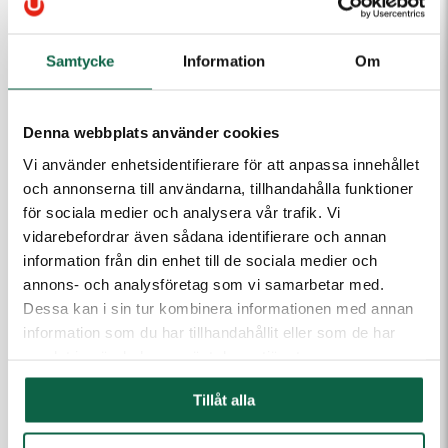
10000 st
4,38 kr/st
PRODUKTEGENSKAPER
Samtycke
Information
Om
Höjd (mm)
Bredd (mm)
148
200
Denna webbplats använder cookies
Vi använder enhetsidentifierare för att anpassa innehållet
Produkten är en beställningsvara. Ange dina uppgifter
och annonserna till användarna, tillhandahålla funktioner
så kontaktar vi dig.
för sociala medier och analysera vår trafik. Vi
vidarebefordrar även sådana identifierare och annan
E-post
information från din enhet till de sociala medier och
annons- och analysföretag som vi samarbetar med.
Dessa kan i sin tur kombinera informationen med annan
Telefon
information som du har tillhandahållit eller som de har
samlat in när du har använt deras tjänster.
Meddelande till kundtjänst
Tillåt alla