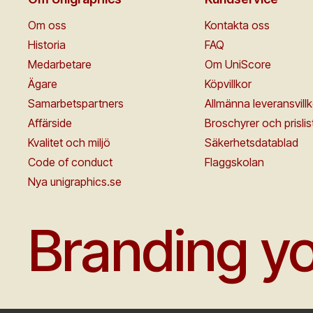
Om oss
Kontakta oss
Historia
FAQ
Medarbetare
Om UniScore
Ägare
Köpvillkor
Samarbetspartners
Allmänna leveransvillk
Affärside
Broschyrer och prislis
Kvalitet och miljö
Säkerhetsdatablad
Code of conduct
Flaggskolan
Nya unigraphics.se
Branding yo