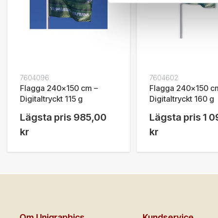
7604096
7604602
Flagga 240x150 cm –
Flagga 240x150 c
Digitaltryckt 115 g
Digitaltryckt 160 g
Lägsta pris
985,00
Lägsta pris
1 0
kr
kr
Om Unigraphics
Kundservice