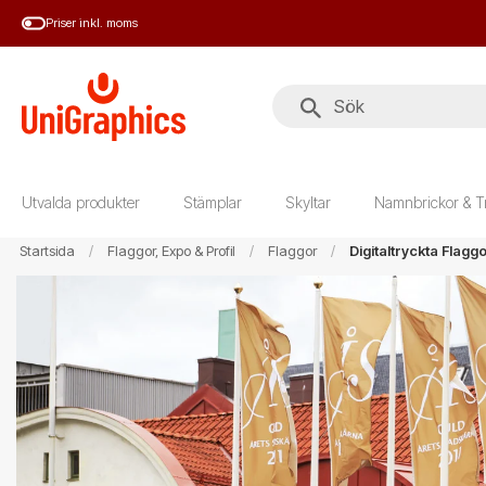
Hoppa
Priser inkl. moms
till
huvudinnehål
Utvalda produkter
Stämplar
Skyltar
Namnbrickor & T
Startsida
Flaggor, Expo & Profil
Flaggor
Digitaltryckta Flagg