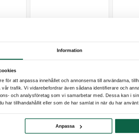
7604603
760409
m
Flagga 150x300 cm
Flagga
yckt 115
stående – Digitaltryckt 160
Digitalt
g
Information
10,00
Lägsta pris
1 343,75
Lägsta
kr
kr
cookies
e för att anpassa innehållet och annonserna till användarna, tillh
vår trafik. Vi vidarebefordrar även sådana identifierare och anna
nnons- och analysföretag som vi samarbetar med. Dessa kan i sin
har tillhandahållit eller som de har samlat in när du har använt 
Bild 
Anpassa
760460
Flagga