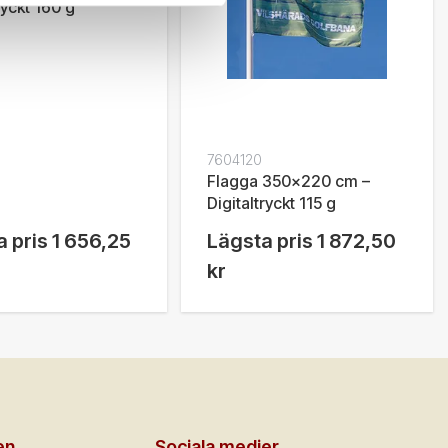
ryckt 160 g
7604120
Flagga 350x220 cm –
Digitaltryckt 115 g
 pris
1 656,25
Lägsta pris
1 872,50
kr
en
Sociala medier