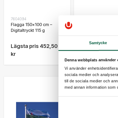
7604094
7604098
Flagga 150x100 cm –
Flagga 150x300 c
Digitaltryckt 115 g
stående – Digitaltr
g
Samtycke
Lägsta pris
452,50
Lägsta pris
1 2
kr
kr
Denna webbplats använder 
Vi använder enhetsidentifierar
sociala medier och analysera 
till de sociala medier och a
med annan information som du 