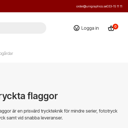
order@unigraphics.se
033-15 11 11
0
Logga in
ogårdar
tryckta flaggor
laggor är en prisvärd tryckteknik för mindre serier, fototryck
ryck samt vid snabba leveranser.