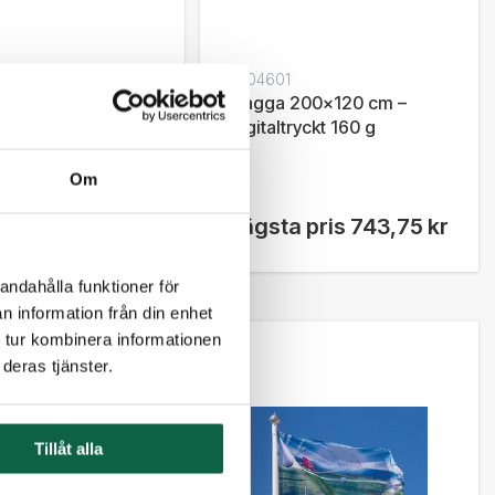
5
7604601
 200x120 cm –
Flagga 200x120 cm –
ryckt 115 g
Digitaltryckt 160 g
Om
 pris
656,25
Lägsta pris
743,75 kr
andahålla funktioner för
n information från din enhet
 tur kombinera informationen
deras tjänster.
saknas
Tillåt alla
4
 300x200 cm –