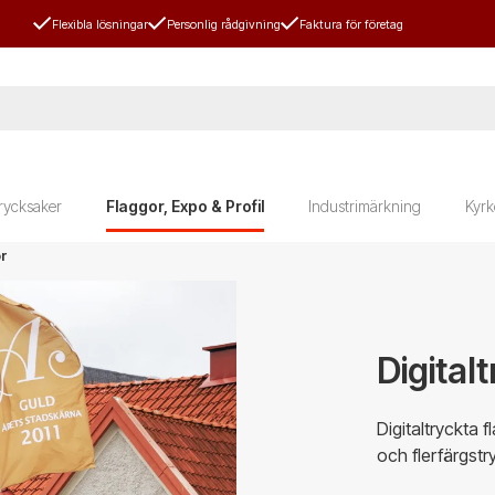
Flexibla lösningar
Personlig rådgivning
Faktura för företag
rycksaker
Flaggor, Expo & Profil
Industrimärkning
Kyrk
or
Digital
Digitaltryckta f
och flerfärgst