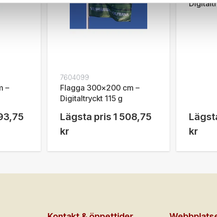
Digitalt
7604099
m –
Flagga 300x200 cm –
Digitaltryckt 115 g
93,75
Lägsta pris
1 508,75
Lägsta
kr
kr
Kontakt & öppettider
Webbplats