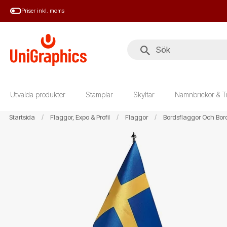
Hoppa
Priser inkl. moms
till
huvudinnehål
Utvalda produkter
Stämplar
Skyltar
Namnbrickor & T
Startsida
Flaggor, Expo & Profil
Flaggor
Bordsflaggor Och Bor