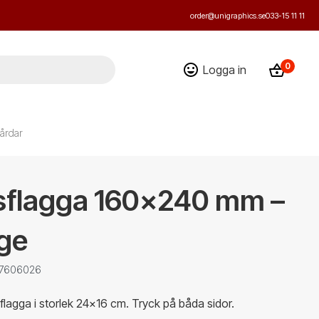
order@unigraphics.se
033-15 11 11
0
Logga in
årdar
sflagga 160x240 mm –
ige
: 7606026
lagga i storlek 24x16 cm. Tryck på båda sidor.