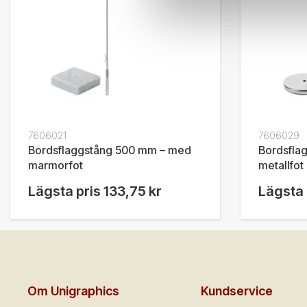
7606021
7606029
Bordsflaggstång 500 mm – med
Bordsfla
marmorfot
metallfot
Lägsta pris
133,75 kr
Lägsta 
Om Unigraphics
Kundservice