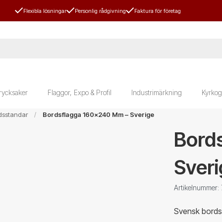
Flexibla lösningar
Personlig rådgivning
Faktura för företag
rycksaker
Flaggor, Expo & Profil
Industrimärkning
Kyrkog
dsstandar
Bordsflagga 160x240 Mm – Sverige
Bord
Sver
Artikelnummer
Svensk bordsf