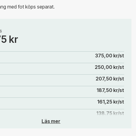
ång med fot köps separat.
S
75 kr
375,00 kr/st
250,00 kr/st
207,50 kr/st
187,50 kr/st
161,25 kr/st
138,75 kr/st
Läs mer