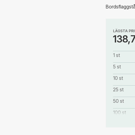
Bordsflaggst
LÄGSTA PRI
138,
1 st
5 st
10 st
25 st
50 st
100 st