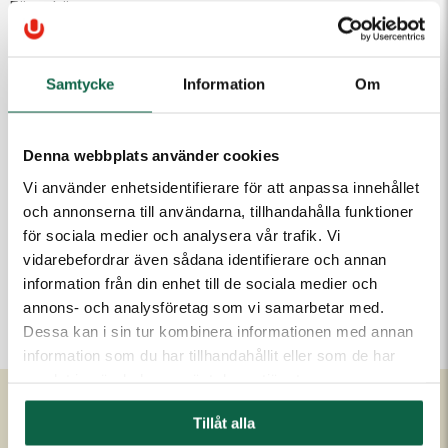
Fäste köps separat
278,75 kr
Samtycke
Information
Om
Antal
Lägg i varukorgen
Denna webbplats använder cookies
Vi använder enhetsidentifierare för att anpassa innehållet
och annonserna till användarna, tillhandahålla funktioner
för sociala medier och analysera vår trafik. Vi
PRODUKTEGENSKAPER
vidarebefordrar även sådana identifierare och annan
Höjd (mm)
information från din enhet till de sociala medier och
550
annons- och analysföretag som vi samarbetar med.
Dessa kan i sin tur kombinera informationen med annan
information som du har tillhandahållit eller som de har
samlat in när du har använt deras tjänster.
Tillåt alla
Om Unigraphics
Kundservice