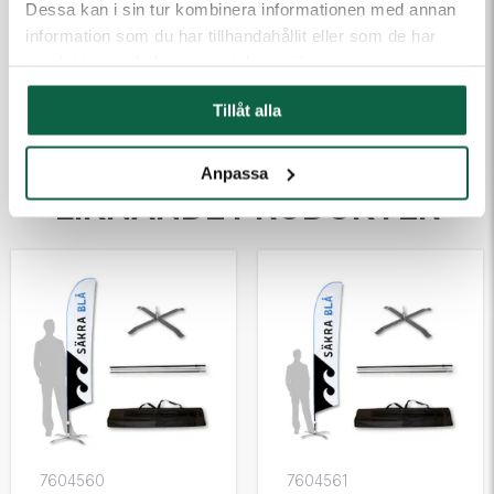
Dessa kan i sin tur kombinera informationen med annan
information som du har tillhandahållit eller som de har
samlat in när du har använt deras tjänster.
Kontakta mig
Tillåt alla
Anpassa
LIKNANDE PRODUKTER
7604560
7604561