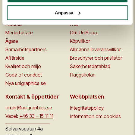
Om Unigraphics
Kundservice
Anpassa
Om oss
Kontakta oss
Historia
FAQ
Medarbetare
Om UniScore
Ägare
Köpvillkor
Samarbetspartners
Allmänna leveransvillkor
Affärside
Broschyrer och prislistor
Kvalitet och miljö
Säkerhetsdatablad
Code of conduct
Flaggskolan
Nya unigraphics.se
Kontakt & öppettider
Webbplatsen
order@unigraphics.se
Integritetspolicy
Växel:
+46 33 - 15 11 11
Information om cookies
Solvarvsgatan 4a