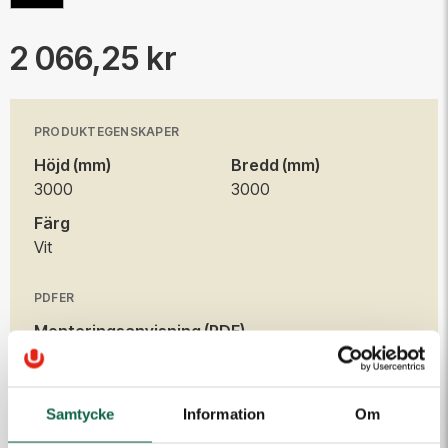
2 066,25 kr
PRODUKTEGENSKAPER
Höjd (mm)
Bredd (mm)
3000
3000
Färg
Vit
PDFER
Monteringsanvisning (PDF)
Talt_monteringsanvisning.pdf
Samtycke
Information
Om
Produkten är en beställningsvara. Ange dina uppgifter