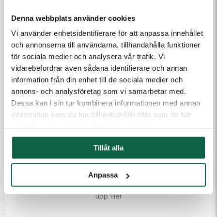
så kontaktar vi dig.
Denna webbplats använder cookies
E-post
Vi använder enhetsidentifierare för att anpassa innehållet
och annonserna till användarna, tillhandahålla funktioner
för sociala medier och analysera vår trafik. Vi
Telefon
vidarebefordrar även sådana identifierare och annan
information från din enhet till de sociala medier och
annons- och analysföretag som vi samarbetar med.
Meddelande till kundtjänst
Dessa kan i sin tur kombinera informationen med annan
information som du har tillhandahållit eller som de har
samlat in när du har använt deras tjänster.
Tillåt alla
Anpassa
(Fyll i email först) Dra och släpp eller klicka för att ladda
upp filer