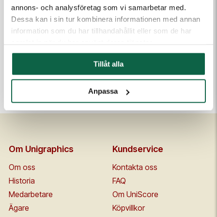
annons- och analysföretag som vi samarbetar med.
Höjd (mm)
Bredd (mm)
Dessa kan i sin tur kombinera informationen med annan
2000
3000
information som du har tillhandahållit eller som de har
samlat in när du har använt deras tjänster.
PDFER
Monteringsanvisning (PDF)
Tillåt alla
Talt_monteringsanvisning.pdf
Anpassa
Om Unigraphics
Kundservice
Om oss
Kontakta oss
Historia
FAQ
Medarbetare
Om UniScore
Ägare
Köpvillkor