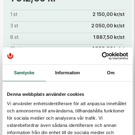
1 st
2 150,00 kr/st
3 st
2 050,00 kr/st
8 st
1 887,50 kr/st
10 st
1 850,00 kr/st
15 st
1 787,50 kr/st
20 st
1 725,00 kr/st
Samtycke
Information
Om
Läs mer
30 st
1 650,00 kr/st
Denna webbplats använder cookies
50 st
1 612,50 kr/st
Antal
Vi använder enhetsidentifierare för att anpassa innehållet
Lägg i varukorgen
och annonserna till användarna, tillhandahålla funktioner
för sociala medier och analysera vår trafik. Vi
vidarebefordrar även sådana identifierare och annan
information från din enhet till de sociala medier och
PRODUKTEGENSKAPER