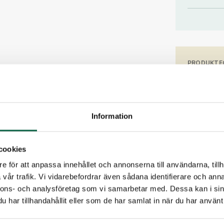
PRODUKTE
Höjd (mm
1050
Information
PDFER
Produktb
7605453_
cookies
e för att anpassa innehållet och annonserna till användarna, tillh
vår trafik. Vi vidarebefordrar även sådana identifierare och anna
Produkten är
nnons- och analysföretag som vi samarbetar med. Dessa kan i sin
vi dig.
har tillhandahållit eller som de har samlat in när du har använt 