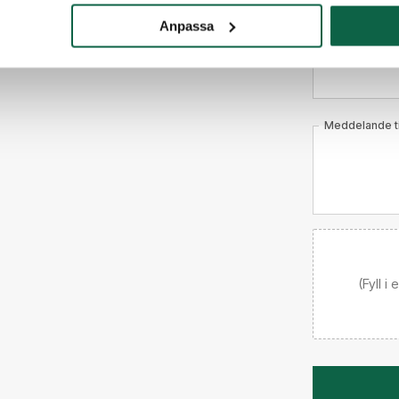
E-post
Anpassa
Telefon
Meddelande til
(Fyll i