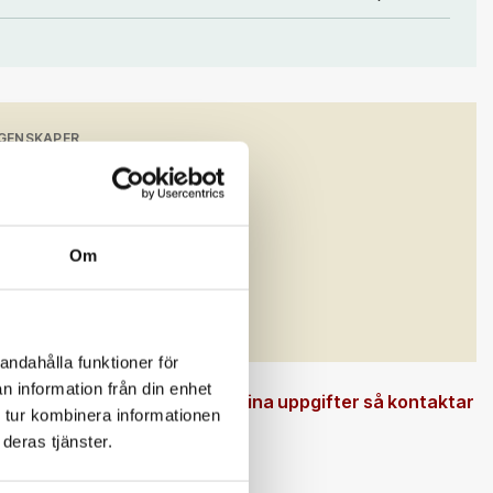
GENSKAPER
)
Bredd (mm)
1050
Om
lad (PDF)
7605454_BeanBag_.pdf
andahålla funktioner för
n information från din enhet
 en beställningsvara. Ange dina uppgifter så kontaktar
 tur kombinera informationen
deras tjänster.