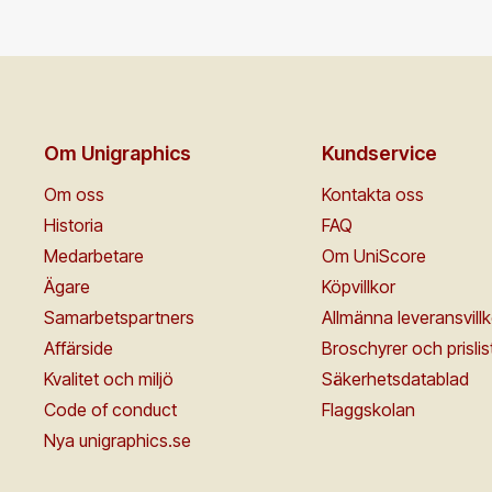
Om Unigraphics
Kundservice
Om oss
Kontakta oss
Historia
FAQ
Medarbetare
Om UniScore
Ägare
Köpvillkor
Samarbetspartners
Allmänna leveransvillk
Affärside
Broschyrer och prislis
Kvalitet och miljö
Säkerhetsdatablad
Code of conduct
Flaggskolan
Nya unigraphics.se