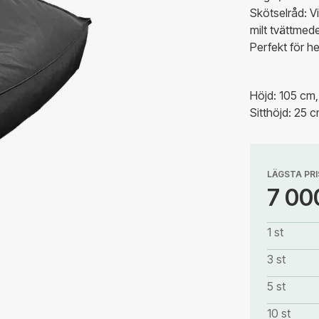
Skötselråd: V
milt tvättmede
Perfekt för he
Höjd: 105 cm
Sitthöjd: 25 
LÄGSTA PRI
7 00
1 st
3 st
5 st
10 st