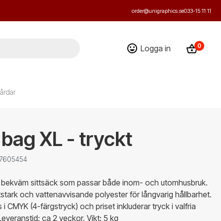
order@unigraphics.se
033-15 11 11
0
Logga in
årdar
bag XL - tryckt
 7605454
ch bekväm sittsäck som passar både inom- och utomhusbruk.
litstark och vattenavvisande polyester för långvarig hållbarhet.
i CMYK (4-färgstryck) och priset inkluderar tryck i valfria
Leveranstid: ca 2 veckor. Vikt: 5 kg