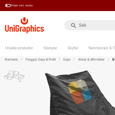
Hoppa
Priser inkl. moms
till
huvudinnehål
Utvalda produkter
Stämplar
Skyltar
Namnbrickor & T
Startsida
Flaggor, Expo & Profil
Expo
Stolar & Sittmöbler
B