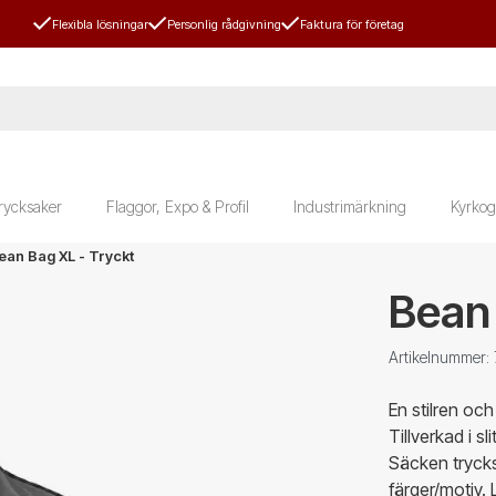
Flexibla lösningar
Personlig rådgivning
Faktura för företag
rycksaker
Flaggor, Expo & Profil
Industrimärkning
Kyrkog
ean Bag XL - Tryckt
Bean 
Artikelnummer:
En stilren o
Tillverkad i s
Säcken trycks 
färger/motiv. 