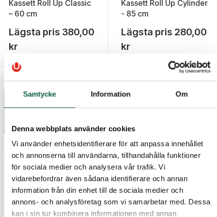
Kassett Roll Up Classic
Kassett Roll Up Cylinder
– 60 cm
- 85 cm
Lägsta pris
380,00
Lägsta pris
280,00
kr
kr
Samtycke
Information
Om
Denna webbplats använder cookies
Vi använder enhetsidentifierare för att anpassa innehållet
och annonserna till användarna, tillhandahålla funktioner
för sociala medier och analysera vår trafik. Vi
vidarebefordrar även sådana identifierare och annan
7603971
7604073
information från din enhet till de sociala medier och
Kassett Roll Up Vingen -
Mini Roll Up A3
annons- och analysföretag som vi samarbetar med. Dessa
85 cm
komplett med våd
kan i sin tur kombinera informationen med annan