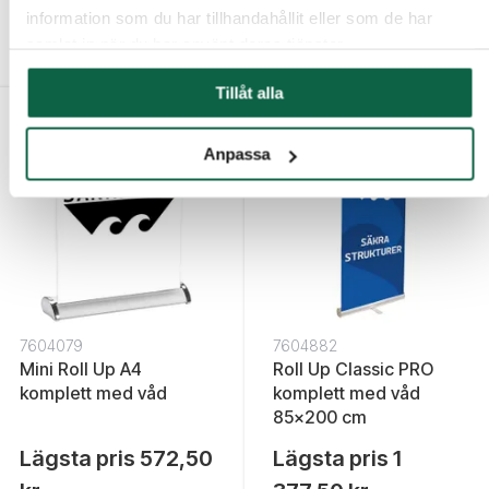
Lägsta pris
878,75
Lägsta pris
883,75
information som du har tillhandahållit eller som de har
kr
kr
samlat in när du har använt deras tjänster.
Tillåt alla
Anpassa
7604079
7604882
Mini Roll Up A4
Roll Up Classic PRO
komplett med våd
komplett med våd
85x200 cm
Lägsta pris
572,50
Lägsta pris
1