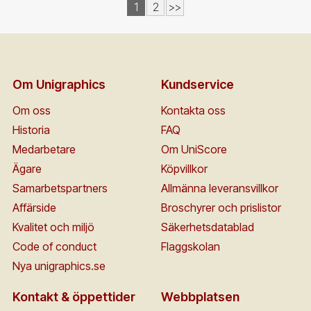
1
2
>>
Om Unigraphics
Kundservice
Om oss
Kontakta oss
Historia
FAQ
Medarbetare
Om UniScore
Ägare
Köpvillkor
Samarbetspartners
Allmänna leveransvillkor
Affärside
Broschyrer och prislistor
Kvalitet och miljö
Säkerhetsdatablad
Code of conduct
Flaggskolan
Nya unigraphics.se
Kontakt & öppettider
Webbplatsen