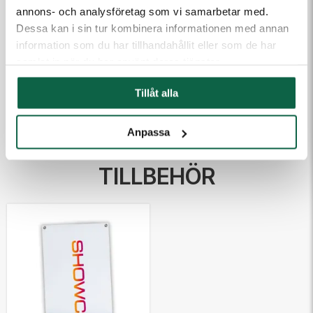
annons- och analysföretag som vi samarbetar med.
(Fyll i email först) Dra och släpp eller klicka för att ladda
Dessa kan i sin tur kombinera informationen med annan
upp filer
information som du har tillhandahållit eller som de har
samlat in när du har använt deras tjänster.
Tillåt alla
Kontakta mig
Anpassa
TILLBEHÖR