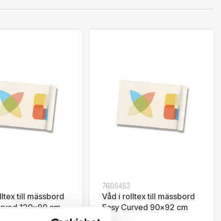
0
7605452
lltex till mässbord
Våd i rolltex till mässbord
urved 120x90 cm
Easy Curved 90x92 cm