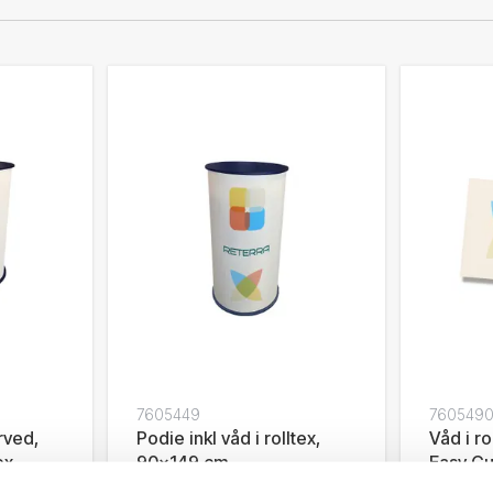
7605449
760549
rved,
Podie inkl våd i rolltex,
Våd i ro
ex,
90x149 cm
Easy C