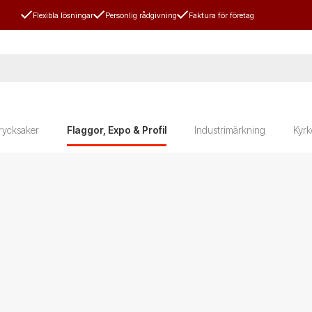
Flexibla lösningar
Personlig rådgivning
Faktura för företag
rycksaker
Flaggor, Expo & Profil
Industrimärkning
Kyrk