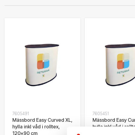
7605491
7605451
Mässbord Easy Curved XL,
Mässbord Easy Cu
hylla inkl våd i rolltex,
hylla inkl våd i rollt
120x90 cm
90x92 cm