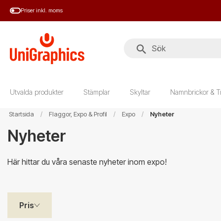
Hoppa
Priser inkl. moms
till
huvudinnehål
Utvalda produkter
Stämplar
Skyltar
Namnbrickor & T
Startsida
Flaggor, Expo & Profil
Expo
Nyheter
Nyheter
Här hittar du våra senaste nyheter inom expo!
Pris