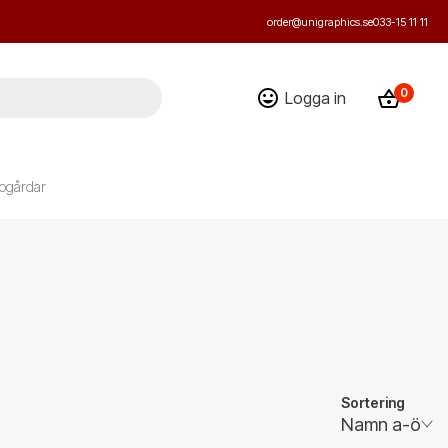
order@unigraphics.se
033-15 11 11
0
Logga in
ogårdar
Sortering
Namn a-ö