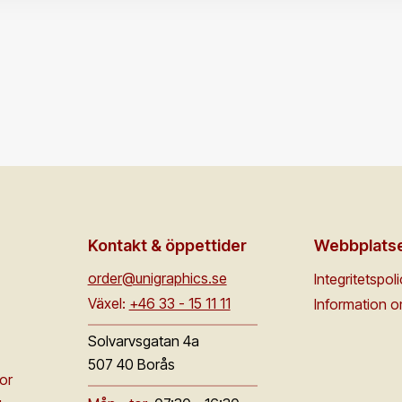
Kontakt & öppettider
Webbplats
order@unigraphics.se
Integritetspol
Växel:
+46 33 - 15 11 11
Information 
Solvarvsgatan 4a
507 40 Borås
or