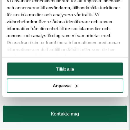
Vi använder enhetsidentifierare för att anpassa innehållet
Telefon
och annonserna till användarna, tillhandahålla funktioner
för sociala medier och analysera vår trafik. Vi
Meddelande till kundtjänst
vidarebefordrar även sådana identifierare och annan
information från din enhet till de sociala medier och
annons- och analysföretag som vi samarbetar med.
Dessa kan i sin tur kombinera informationen med annan
information som du har tillhandahållit eller som de har
samlat in när du har använt deras tjänster.
Tillåt alla
(Fyll i email först) Dra och släpp eller klicka för att ladda
upp filer
Anpassa
Kontakta mig